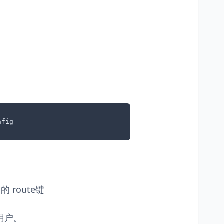
nfig
 route键
权用户。