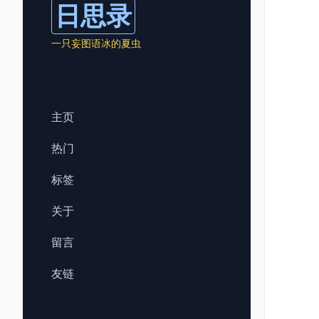
日思录
一只妄图语冰的夏虫
主页
热门
标签
关于
留言
友链