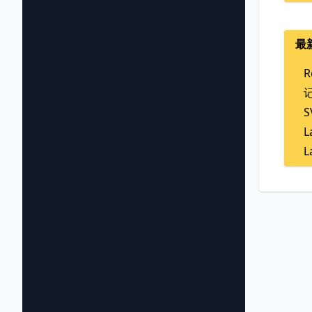
最
R
L
L