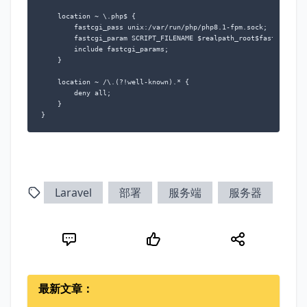
    location ~ \.php$ {

        fastcgi_pass unix:/var/run/php/php8.1-fpm.sock;

        fastcgi_param SCRIPT_FILENAME $realpath_root$fastcgi_scri
        include fastcgi_params;

    }

    location ~ /\.(?!well-known).* {

        deny all;

    }

}
Laravel
部署
服务端
服务器
最新文章：