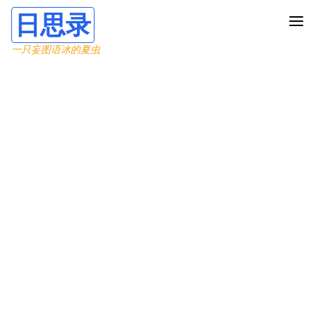
日思录
一只妄图语冰的夏虫