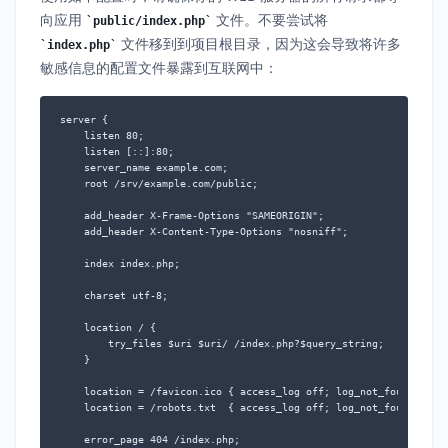
向应用
文件。不要尝试将
public/index.php
文件移到到项目根目录，因为这会导致将许多
index.php
敏感信息的配置文件暴露到互联网中：
server {

    listen 80;

    listen [::]:80;

    server_name example.com;

    root /srv/example.com/public;

    add_header X-Frame-Options "SAMEORIGIN";

    add_header X-Content-Type-Options "nosniff";

    index index.php;

    charset utf-8;

    location / {

        try_files $uri $uri/ /index.php?$query_string;

    }

    location = /favicon.ico { access_log off; log_not_found off; 
    location = /robots.txt  { access_log off; log_not_found off; 
    error_page 404 /index.php;
