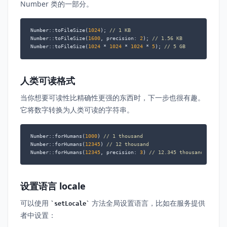
Number 类的一部分。
Number::toFileSize(
1024
); 
// 1 KB
Number::toFileSize(
1600
, precision: 
2
); 
// 1.56 KB
Number::toFileSize(
1024
 * 
1024
 * 
1024
 * 
5
); 
// 5 GB
人类可读格式
当你想要可读性比精确性更强的东西时，下一步也很有趣。
它将数字转换为人类可读的字符串。
Number::forHumans(
1000
) 
// 1 thousand
Number::forHumans(
12345
) 
// 12 thousand
Number::forHumans(
12345
, precision: 
3
) 
// 12.345 thousand
设置语言 locale
可以使用
方法全局设置语言，比如在服务提供
setLocale
者中设置：