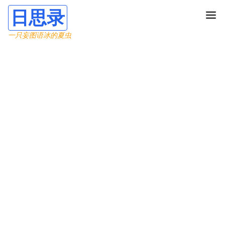
日思录
一只妄图语冰的夏虫