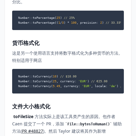
分比。
Number::toPercentage(
25
) 
// 25%
Number::toPercentage((
1
/
3
) * 
100
, precision: 
2
) 
// 33.33%
货币格式化
这是另一个使用语言支持将数字格式化为多种货币的方法。
特别适用于网店
Number::toCurrency(
10
) 
// $10.00
Number::toCurrency(
25
, currency: 
'EUR'
) 
// €25.00
Number::toCurrency(
5.49
, currency: 
'EUR'
, locale: 
'de'
) 
// 5.49 
文件大小格式化
toFileSize
方法实际上是该工具类产生的原因。包作者
Caen 提交了一个 PR，添加
辅助
File::bytesToHuman()
方法(
PR #48827
)。然后 Taylor 建议将其作为新增