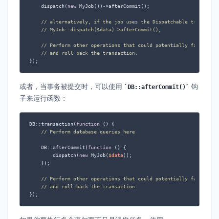
    dispatch(
new
 MyJob())->afterCommit();

// alternatively, if the job uses the Dispatchable trait:
// MyJob::dispatch($data)->afterCommit();
// Perform other operations that could potentially fail
// and roll back the transaction.
});
或者，当事务被提交时，可以使用
钩
DB::afterCommit()
子来运行函数：
DB::transaction(
function
 (
) 
{

// Perform database queries here
    DB::afterCommit(
function
 (
) 
{

        dispatch(
new
 MyJob(
$data
));

    });

// Perform other operations that could potentially fail
// and roll back the transaction.
});