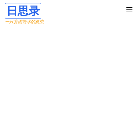
日思录
一只妄图语冰的夏虫