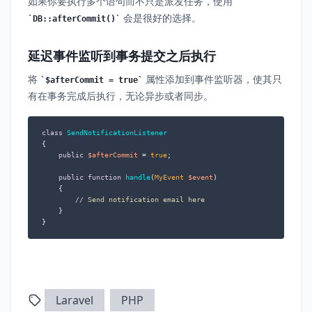
如果你要执行多个语句而不只是派发任务，使用
会是很好的选择。
DB::afterCommit()
延迟事件监听到事务提交之后执行
将
属性添加到事件监听器，使其只
$afterCommit = true
有在事务完成后执行，无论异步或者同步。
class
SendNotificationListener
{

public
$afterCommit
 = 
true
;

public
function
handle
(
MyEvent 
$event
)

{

// Send notification email here
    }

}
Laravel
PHP