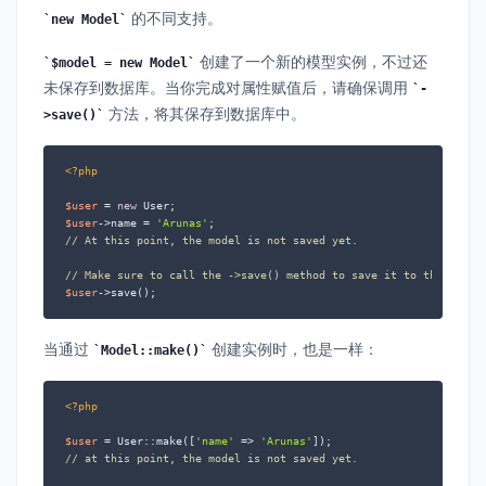
的不同支持。
new Model
创建了一个新的模型实例，不过还
$model = new Model
未保存到数据库。当你完成对属性赋值后，请确保调用
-
方法，将其保存到数据库中。
>save()
<?php
$user
 = 
new
$user
->name = 
'Arunas'
// At this point, the model is not saved yet.
// Make sure to call the ->save() method to save it to the datab
$user
->save();
当通过
创建实例时，也是一样：
Model::make()
<?php
$user
 = User::make([
'name'
 => 
'Arunas'
// at this point, the model is not saved yet.