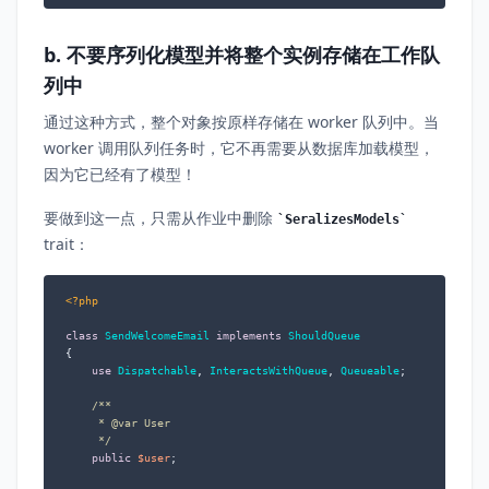
b. 不要序列化模型并将整个实例存储在工作队
列中
通过这种方式，整个对象按原样存储在 worker 队列中。当
worker 调用队列任务时，它不再需要从数据库加载模型，
因为它已经有了模型！
要做到这一点，只需从作业中删除
SeralizesModels
trait：
<?php
class
SendWelcomeEmail
implements
ShouldQueue
{

use
Dispatchable
, 
InteractsWithQueue
, 
Queueable
;

/**

     * 
@var
 User

     */
public
$user
;
