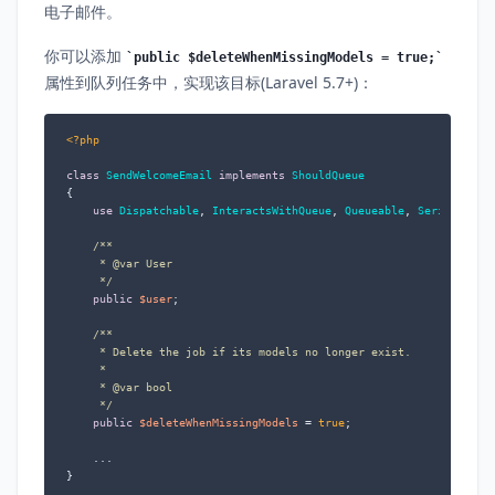
电子邮件。
你可以添加
public $deleteWhenMissingModels = true;
属性到队列任务中，实现该目标(Laravel 5.7+)：
<?php
class
SendWelcomeEmail
implements
ShouldQueue
{

use
Dispatchable
, 
InteractsWithQueue
, 
Queueable
, 
SerializesM
/**

     * 
@var
 User

     */
public
$user
;

/**

     * Delete the job if its models no longer exist.

     *

     * 
@var
 bool

     */
public
$deleteWhenMissingModels
 = 
true
;

    ...

}