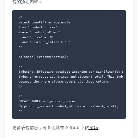
包的预期内容：
/*

select count(*) as aggregate

from "product_prices"

where "product_id" = '1'

  and "price" = '0'

  and "discount_total" > '0'

*/

dd($model->recommendation);

/*

Indexing: Effective database indexing can significantly speed up 
index on product_id, price, and discount_total. This index would 
because the where clause covers all these columns.

*/

/*

CREATE INDEX idx_product_prices

ON product_prices (product_id, price, discount_total);

*/
更多该包信息，可查询其在 Github 上的
源码
。