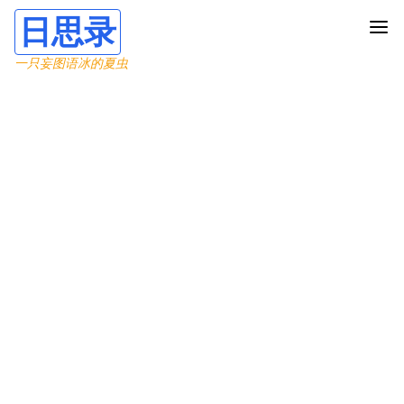
日思录
一只妄图语冰的夏虫