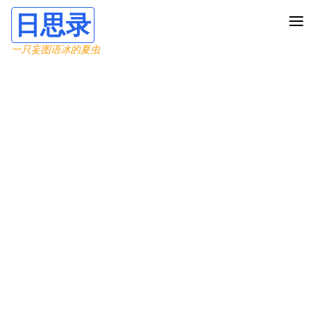
日思录
一只妄图语冰的夏虫