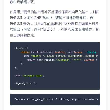
数中启动缓冲区。
如果用户提供的输出缓冲区处理程序发布自己的输出，则在
PHP 8.5 之前的 PHP 版本中，该输出将被静默忽略。自
PHP 8.5 开始，用户提供的输出缓冲区处理程序如果自行发
布输出（例如，调用
），PHP 会发出弃用警告；其
print
输出继续被隐藏。
ob_start(

static
function
(
string
$buffer
, 
int
$phase
): 
string
{

echo
"test"
; 
// Emits output, deprecated, output still hid
return
 (str_replace(
"hunter2"
, 
"****"
, 
$buffer
));

    }

);

echo
"hunter2 test"
;

ob_end_flush();
Deprecated: ob_end_flush(): Producing output from user output ha