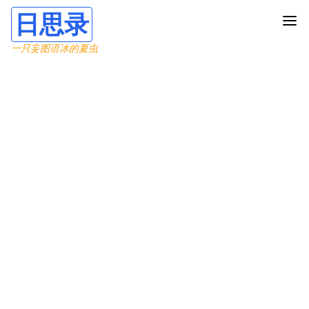
日思录
一只妄图语冰的夏虫