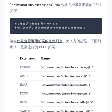
tap
包含几个准备安装的 PECL
shivammathur/extensions
扩展
# Install xdebug for PHP 8.3

brew install shivammathur/extensions/xdebug@8.3
请在
此处查看可用扩展的完整列表
。为了方便起见，下面列
出了一些最流行的 PECL 扩展：
Extension
Name
Xdebug
shivammathur/extensions/xdebug@8.3
APCu
shivammathur/extensions/apcu@8.3
IMAP
shivammathur/extensions/imap@8.3
PCOV
shivammathur/extensions/pcov@8.3
Redis
shivammathur/extensions/redis@8.3
Swoole
shivammathur/extensions/swoole@8.3