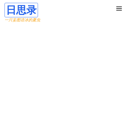
日思录
一只妄图语冰的夏虫