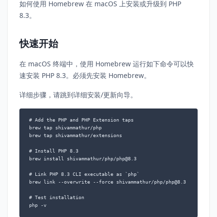
如何使用 Homebrew 在 macOS 上安装或升级到 PHP
8.3。
快速开始
在 macOS 终端中，使用 Homebrew 运行如下命令可以快
速安装 PHP 8.3。必须先安装 Homebrew。
详细步骤，请跳到详细安装/更新向导。
# Add the PHP and PHP Extension taps

brew tap shivammathur/php

brew tap shivammathur/extensions

# Install PHP 8.3

brew install shivammathur/php/php@8.3

# Link PHP 8.3 CLI executable as `php`

brew link --overwrite --force shivammathur/php/php@8.3

# Test installation

php -v