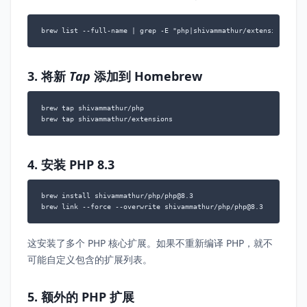
brew list --full-name | grep -E "php|shivammathur/extensions" | 
3. 将新
Tap
添加到 Homebrew
brew tap shivammathur/php

brew tap shivammathur/extensions
4. 安装 PHP 8.3
brew install shivammathur/php/php@8.3

brew link --force --overwrite shivammathur/php/php@8.3
这安装了多个 PHP 核心扩展。如果不重新编译 PHP，就不
可能自定义包含的扩展列表。
5. 额外的 PHP 扩展