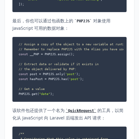
]);
最后，你也可以通过包函数上的
对象使用
PHP2JS
JavaScript 可用的数据对象：
// Assign a copy of the object to a new variable at runtime.
// Remember to replace PHP2JS with the Alias you have used.
const
 __PHP = PHP2JS.assign();

// Extract data or validate if it exists in
// the object delivered by PHP:
const
 post = PHP2JS.only(
'post'
const
 hasPost = PHP2JS.has(
'post'
);

// Get a value
PHP2JS.get(
"date"
);
该软件包还提供了一个名为
的工具，以简
QuickRequest
化从 JavaScript 向 Laravel 后端发出 API 请求：
/**

 * Considering that this value is retrieved from
