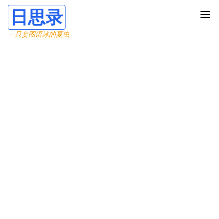
日思录
一只妄图语冰的夏虫