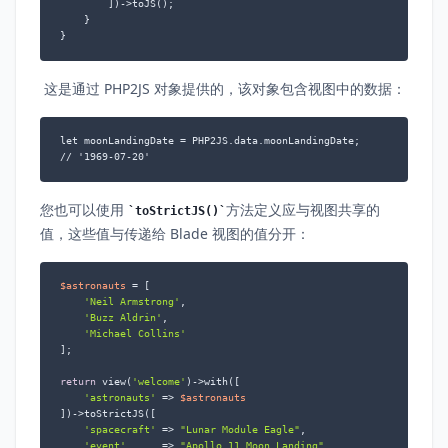
        ])->toJS();

    }

}
这是通过 PHP2JS 对象提供的，该对象包含视图中的数据：
let moonLandingDate = PHP2JS.data.moonLandingDate;

// '1969-07-20'
您也可以使用
方法定义应与视图共享的
toStrictJS()
值，这些值与传递给 Blade 视图的值分开：
$astronauts
 = [

'Neil Armstrong'
,

'Buzz Aldrin'
,

'Michael Collins'
];

return
 view(
'welcome'
)->with([

'astronauts'
 => 
$astronauts
])->toStrictJS([

'spacecraft'
 => 
"Lunar Module Eagle"
,

'event'
      => 
"Apollo 11 Moon Landing"
,
