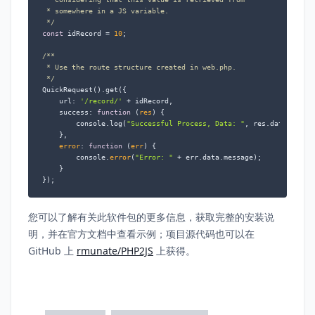
 * somewhere in a JS variable.

 */
const
 idRecord = 
10
;

/**

 * Use the route structure created in web.php.

 */
QuickRequest().get({

    url: 
'/record/'
 + idRecord,

    success: 
function
 (
res
) 
{

        console.log(
"Successful Process, Data: "
, res.data);

    },

error
: 
function
 (
err
) 
{

        console.
error
(
"Error: "
 + err.data.message);

    }

});
您可以了解有关此软件包的更多信息，获取完整的安装说
明，并在官方文档中查看示例；项目源代码也可以在
GitHub 上
rmunate/PHP2JS
上获得。