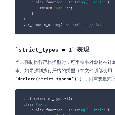
public
function
__toString
(
): 
string
{

return
'FooBar'
;

    }

}

var_dump(is_string(
new
 Foo())); 
// false
表现
strict_types = 1
当未强制执行严格类型时，可字符串对象将被计
串。如果强制执行严格的类型（在文件顶部使用
），则需要显式
declare(strict_types=1)
declare
(strict_types=
1
class
Foo
{

public
function
__toString
(
): 
string
{
