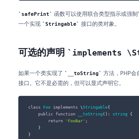
函数可以使用联合类型指示或强制
safePrint
一个实现
接口的类对象。
Stringable
可选的声明
implements \S
如果一个类实现了
方法，PHP
__toString
接口。它不是必需的，但可以显式声明它。
class
Foo
implements
 \
Stringable
{

public
function
__toString
(
): 
string
{

return
'FooBar'
;

    }

}