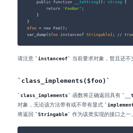
public
function
__toString
(
): 
string
{

return
'FooBar'
;

    }

$foo
 = 
new
 Foo();

var_dump(
$foo
instanceof
Stringable
); 
// tru
请注意
当前要求对象，暂且还不
instanceof
class_implements($foo)
函数将正确返回具有
class_implements
__
对象，无论该方法带有或不带有显式
implemen
将返回
作为该类实现的接口之一
Stringable