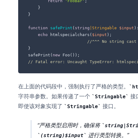
return
'FooBar'
;

    }

}

function
safePrint
(
string
|
Stringable
$input
)
echo
 htmlspecialchars(
$input
);

//^^^ No string cast
}

safePrint(
new
// Fatal error: Uncaught TypeError: htmlspec
在上面的代码段中，强制执行了严格的类型。
h
字符串参数。如果传递了一个
接
Stringable
即使该对象实现了
接口。
Stringable
严格类型启用时，确保将
string|Str
进行类型转换。
(string)$input