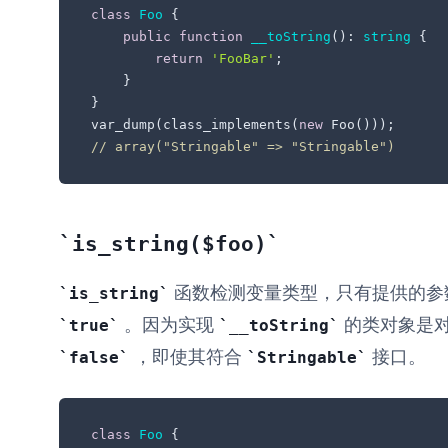
class
Foo
{

public
function
__toString
(
): 
string
{

return
'FooBar'
;

    }

}

var_dump(class_implements(
new
// array("Stringable" => "Stringable")
is_string($foo)
函数检测变量类型，只有提供的参
is_string
。因为实现
的类对象是
true
__toString
，即使其符合
接口。
false
Stringable
class
Foo
{
