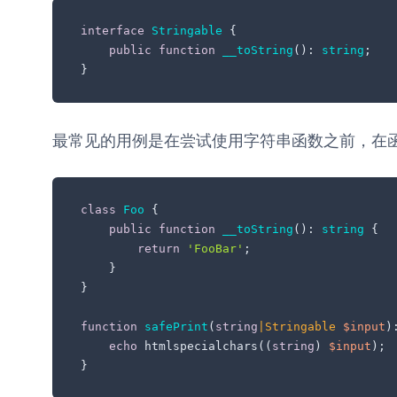
interface
Stringable
{

public
function
__toString
(
): 
string
;

}
最常见的用例是在尝试使用字符串函数之前，在函
class
Foo
{

public
function
__toString
(
): 
string
{

return
'FooBar'
;

    }

}

function
safePrint
(
string
|
Stringable
$input
)
echo
 htmlspecialchars((
string
) 
$input
);

}