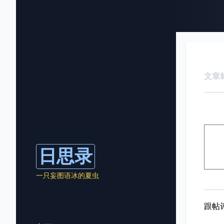
文章
日思录
一只妄图语冰的夏虫
跟帖