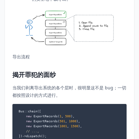
导出流程
揭开罪犯的面纱
当我们剥离导出系统的各个层时，很明显这不是 bug；一切
都按照设计的方式进行。
Bus::chain([

new
 ExportRecords(
1
, 
500
),

new
 ExportRecords(
501
, 
1000
),

new
 ExportRecords(
1001
, 
1500
),

// ...,
])->dispatch();