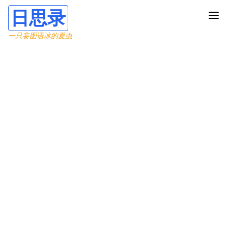
日思录
一只妄图语冰的夏虫