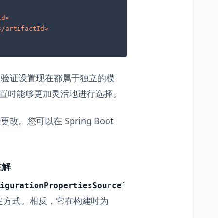
Id
>
</
artifactId
>
集成和验证设置现在都属于独立的模
配置时能够更加灵活地进行选择。
改。您可以在 Spring Boot
 注解
igurationPropertiesSource
定方式。相反，它在构建时为
示。