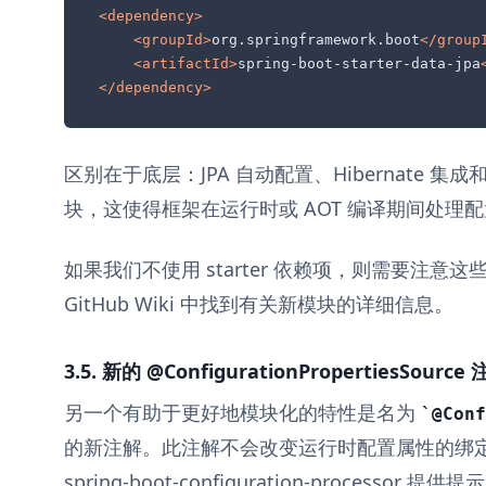
<
dependency
>
<
groupId
>
org.springframework.boot
</
group
<
artifactId
>
spring-boot-starter-data-jpa
</
dependency
>
区别在于底层：JPA 自动配置、Hibernate 
块，这使得框架在运行时或 AOT 编译期间处理
如果我们不使用 starter 依赖项，则需要注意这些更
GitHub Wiki 中找到有关新模块的详细信息。
3.5. 新的 @ConfigurationPropertiesSource
另一个有助于更好地模块化的特性是名为
@Conf
的新注解。此注解不会改变运行时配置属性的绑
spring-boot-configuration-processor 提供提