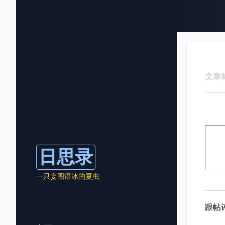
文章
日思录
一只妄图语冰的夏虫
跟帖