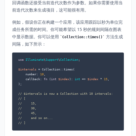
回调函数还接受当前迭代次数作为参数。如果你需要使用当
前迭代次数来生成项目，这可能很有用。
例如，假设你正在构建一个应用，该应用跟踪以秒为单位完
成任务所需的时间。你可能希望以 15 秒的规则间隔在图表
中显示数据。你可以使用
方法生成
Collection::times()
间隔，如下所示：
use
Illuminate
\
Support
\
Collection
;

$intervals
 = Collection::times(

    number: 
10
,

    callback: 
fn
 (
int
$index
): 
int
 =>
$index
 * 
15
,

);

// $intervals is now a Collection with 10 intervals:
// [
//     15,
//     30,
//     45,
//     and so on...
// ]