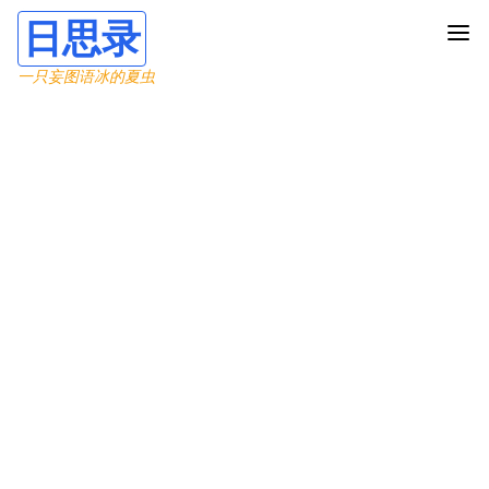
日思录
一只妄图语冰的夏虫