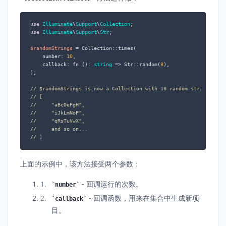
use
Illuminate
\
Support
\
Collection
use
Illuminate
\
Support
\
Str
;

$randomStrings
 = Collection::times(

    number: 
10
,

    callback: 
fn
 (
): 
string
 =>
 Str::random(
8
),

);

// $randomStrings is now a Collection with 10 random strings:
// [
//     "aBcDeFgH",
//     "iJkLmNoP",
//     "qRsTuVwX",
//     and so on...
// ]
上面的示例中，该方法接受两个参数：
- 回调运行的次数。
number
- 回调函数，用来在集合中生成新项
callback
目。