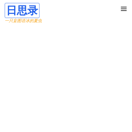
日思录
一只妄图语冰的夏虫