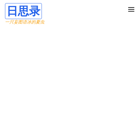
日思录
一只妄图语冰的夏虫