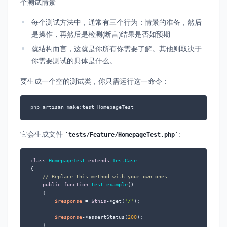
个测试情景
每个测试方法中，通常有三个行为：情景的准备，然后
是操作，再然后是检测(断言)结果是否如预期
就结构而言，这就是你所有你需要了解。其他则取决于
你需要测试的具体是什么。
要生成一个空的测试类，你只需运行这一命令：
php artisan make:test HomepageTest
它会生成文件
:
tests/Feature/HomepageTest.php
class
HomepageTest
extends
TestCase
{

// Replace this method with your own ones
public
function
test_example
(
)

{

$response
 = 
$this
->get(
'/'
);

$response
->assertStatus(
200
);

    }
