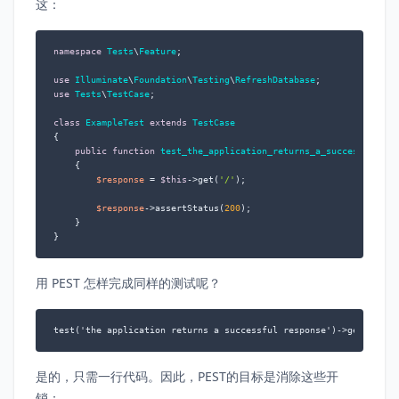
这：
namespace
Tests
\
Feature
;

use
Illuminate
\
Foundation
\
Testing
\
RefreshDatabase
use
Tests
\
TestCase
;

class
ExampleTest
extends
TestCase
{

public
function
test_the_application_returns_a_successful_re
{

$response
 = 
$this
->get(
'/'
);

$response
->assertStatus(
200
);

    }

}
用 PEST 怎样完成同样的测试呢？
test('the application returns a successful response')->get('/')-
是的，只需一行代码。因此，PEST的目标是消除这些开
销：