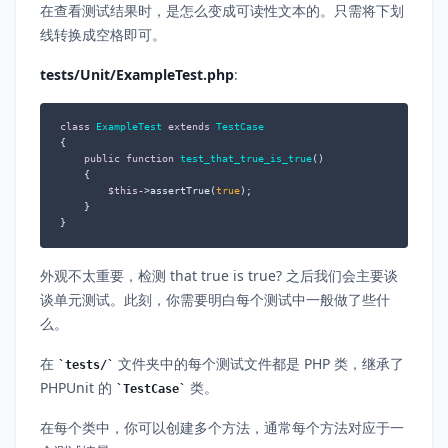
在查看测试结果时，是怎么变成可读性文本的。只需将下划
线转换成空格即可。
tests/Unit/ExampleTest.php
:
class
ExampleTest
extends
TestCase
{

public
function
test_that_true_is_true
(
)

{

$this
->assertTrue(
true
);

    }

}
外观不太重要，检测 that true is true? 之后我们会主要谈
谈单元测试。此刻，你需要明白每个测试中一般做了些什
么。
在
文件夹中的每个测试文件都是 PHP 类，继承了
tests/
PHPUnit 的
类。
TestCase
在每个类中，你可以创建多个方法，通常每个方法对应于一