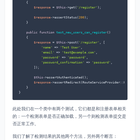
{

$response
 = 
$this
->get(
'/register'
);

$response
->assertStatus(
200
);

    }

public
function
test_new_users_can_register
(
)

{

$response
 = 
$this
->post(
'/register'
, [

'name'
 => 
'Test User'
,

'email'
 => 
'test@example.com'
,

'password'
 => 
'password'
,

'password_confirmation'
 => 
'password'
,

        ]);

$this
->assertAuthenticated();

$response
->assertRedirect(RouteServiceProvider::HOME);

    }

}
此处我们在一个类中有两个测试，它们都是和注册表单相关
的：一个检测表单是否正确加载，另一个则检测表单提交是
否正常工作。
我们了解了检测结果的其他两个方法，另外两个断言：