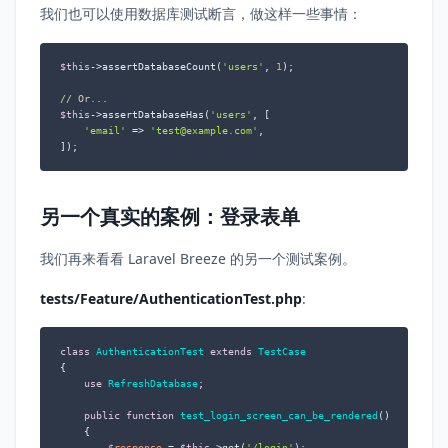
我们也可以使用数据库测试断言，做这样一些事情：
$this
->assertDatabaseCount(
'users'
, 
1
);

// Or...
$this
->assertDatabaseHas(
'users'
, [

'email'
 => 
'test@example.com'
,

]);
另一个真实的案例：登录表单
我们再来看看 Laravel Breeze 的另一个测试案例。
tests/Feature/AuthenticationTest.php
:
class
AuthenticationTest
extends
TestCase
{

use
RefreshDatabase
;

public
function
test_login_screen_can_be_rendered
(
)

{

$response
 = 
$this
->get(
'/login'
);
