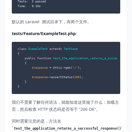
Tests:  2 passed

Time:   0.10s
默认的 Laravel 测试目录下，有两个文件。
tests/Feature/ExampleTest.php
:
class
ExampleTest
extends
TestCase
{

public
function
test_the_application_returns_a_successful_re
{

$response
 = 
$this
->get(
'/'
);

$response
->assertStatus(
200
);

    }

}
我们不需要了解任何语法，就能知道这里做了什么：加载主
页，然后检查 HTTP 状态码是否等于 ”200 OK“。
同时需要注意的是，方法名
test_the_application_returns_a_successful_response()