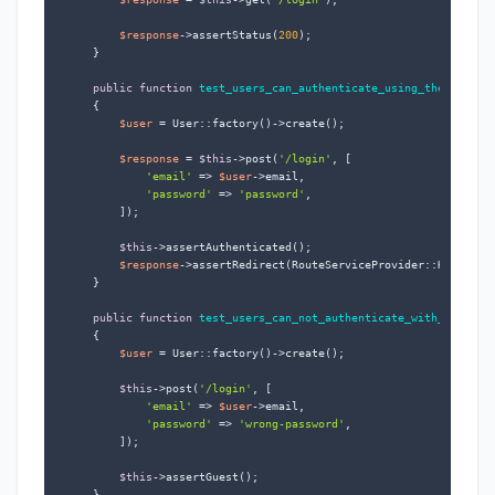
$response
->assertStatus(
200
);

    }

public
function
test_users_can_authenticate_using_the_login_
{

$user
 = User::factory()->create();

$response
 = 
$this
->post(
'/login'
, [

'email'
 => 
$user
->email,

'password'
 => 
'password'
,

        ]);

$this
->assertAuthenticated();

$response
->assertRedirect(RouteServiceProvider::HOME);

    }

public
function
test_users_can_not_authenticate_with_invalid
{

$user
 = User::factory()->create();

$this
->post(
'/login'
, [

'email'
 => 
$user
->email,

'password'
 => 
'wrong-password'
,

        ]);

$this
->assertGuest();

    }
