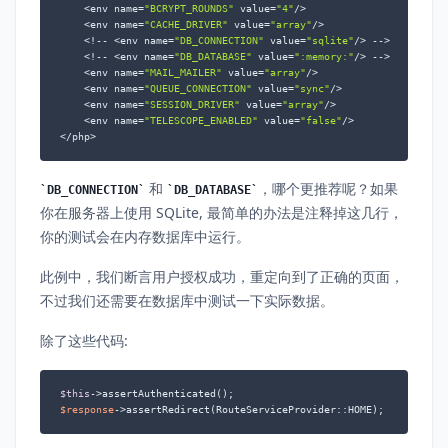
    <env name=
"BCRYPT_ROUNDS"
 value=
"4"
/>

    <env name=
"CACHE_DRIVER"
 value=
"array"
/>

    <!-- <env name=
"DB_CONNECTION"
 value=
"sqlite"
/> -->

    <!-- <env name=
"DB_DATABASE"
 value=
":memory:"
/> -->

    <env name=
"MAIL_MAILER"
 value=
"array"
/>

    <env name=
"QUEUE_CONNECTION"
 value=
"sync"
/>

    <env name=
"SESSION_DRIVER"
 value=
"array"
/>

    <env name=
"TELESCOPE_ENABLED"
 value=
"false"
/>

</php>
和
，哪个更推荐呢？如果
DB_CONNECTION
DB_DATABASE
你在服务器上使用 SQLite, 最简单的办法是注释掉这几行，
你的测试会在内存数据库中运行。
此例中，我们断言用户授权成功，重定向到了正确的页面，
不过我们还需要在数据库中测试一下实际数据。
除了这些代码:
$this
$response
->assertRedirect(RouteServiceProvider::HOME);