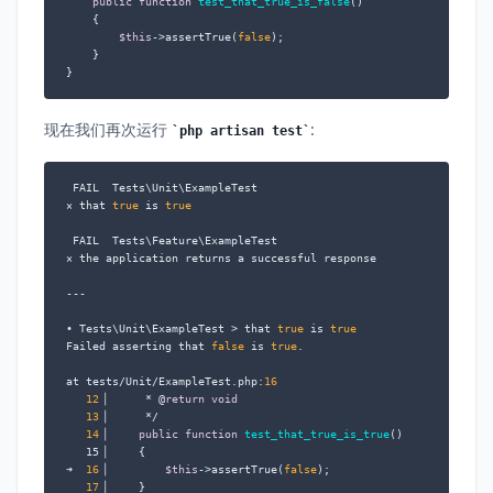
public
function
test_that_true_is_false
(
)

{

$this
->assertTrue(
false
);

    }

}
现在我们再次运行
:
php artisan test
 FAIL  Tests\Unit\ExampleTest

⨯ that 
true
 is 
true
 FAIL  Tests\Feature\ExampleTest

⨯ the application returns a successful response

---

• Tests\Unit\ExampleTest > that 
true
 is 
true
Failed asserting that 
false
 is 
true
.

at tests/Unit/ExampleTest.php:
16
12
▕      * @
return
void
13
▕      */

14
▕     
public
function
test_that_true_is_true
(
)

   15▕     
{

➜  
16
▕         
$this
->assertTrue(
false
);

17
▕     }
