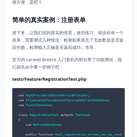
很方便，是吧？
简单的真实案例：注册表单
接下来，让我们回到真实的情景，做些练习。假设你有一个
表单，需要测试几种情况：检测如果填充了无效数据是否返
回失败，检测输入正确是否返回成功，等等。
官方的 Laravel Breeze 入门套机内部自带了功能测试，我
们就先从中看一些例子吧：
tests/Feature/RegistrationTest.php
use
App
\
Providers
\
RouteServiceProvider
use
Illuminate
\
Foundation
\
Testing
\
RefreshDatabase
use
Tests
\
TestCase
;

class
RegistrationTest
extends
TestCase
{

use
RefreshDatabase
;

public
function
test_registration_screen_can_be_rendered
(
)
