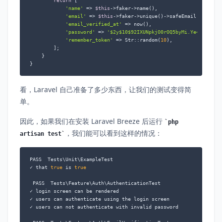
return
 [

'name'
 => 
$this
->faker->name(),

'email'
 => 
$this
->faker->unique()->safeEmail(),

'email_verified_at'
 => now(),

'password'
 => 
'$2y$10$92IXUNpkjO0rOQ5byMi.Ye4oKoEa3R
'remember_token'
 => Str::random(
10
),

        ];

    }

}
看，Laravel 自己准备了多少东西，让我们的测试变得简
单。
因此，如果我们在安装 Laravel Breeze 后运行
php
，我们能可以看到这样的情况：
artisan test
PASS  Tests\Unit\ExampleTest

✓ that 
true
 is 
true
 PASS  Tests\Feature\Auth\AuthenticationTest

✓ login screen can be rendered

✓ users can authenticate using the login screen

✓ users can not authenticate with invalid password
