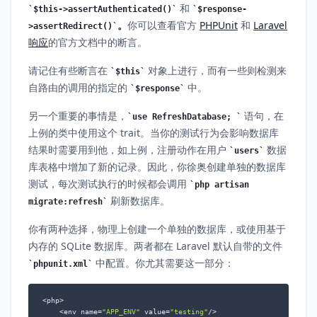
和
$this->assertAuthenticated()
$response-
。
你可以查看官方
PHPUnit
和
Laravel
>assertRedirect()
响应
的官方文档中的断言。
请记住有些断言在
对象上进行，而有一些则检测来
$this
自路由的调用的指定的
中。
$response
另一个重要的事情是，
语句，在
use RefreshDatabase;
上例的类中使用这个 trait。当你的测试行为会影响数据库
结果时需要用到他，如上例，注册动作在用户
数据
users
库表格中增加了新的记录。因此，你徐奥创建单独的数据库
测试，每次测试执行的时候都会调用
php artisan
刷新数据库。
migrate:refresh
你有两种选择，物理上创建一个单独的数据库，或使用基于
内存的 SQLite 数据库。两者都在 Laravel 默认自带的文件
中配置。你尤其需要这一部分：
phpunit.xml
<php>

    <env name=
"APP_ENV"
 value=
"testing"
/>
