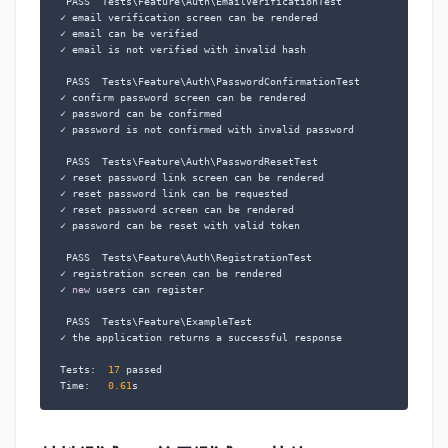
 PASS  Tests\Feature\Auth\EmailVerificationTest

✓ email verification screen can be rendered

✓ email can be verified

✓ email is not verified with invalid hash

 PASS  Tests\Feature\Auth\PasswordConfirmationTest

✓ confirm password screen can be rendered

✓ password can be confirmed

✓ password is not confirmed with invalid password

 PASS  Tests\Feature\Auth\PasswordResetTest

✓ reset password link screen can be rendered

✓ reset password link can be requested

✓ reset password screen can be rendered

✓ password can be reset with valid token

 PASS  Tests\Feature\Auth\RegistrationTest

✓ registration screen can be rendered

✓ 
new
 users can register

 PASS  Tests\Feature\ExampleTest

✓ the application returns a successful response

Tests:  
17
 passed

Time:   
0.61
s