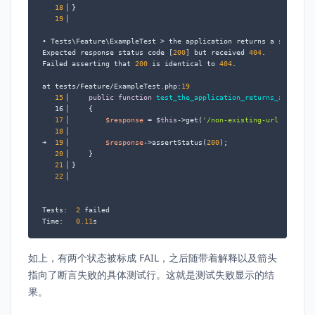
18
▕ }

19
▕

• Tests\Feature\ExampleTest > the application returns a successfu
Expected response status code [
200
] but received 
404
.

Failed asserting that 
200
 is identical to 
404
.

at tests/Feature/ExampleTest.php:
19
15
▕     
public
function
test_the_application_returns_a_succes
   16▕     
{

17
▕         
$response
 = 
$this
->get(
'/non-existing-url'
);

18
▕

➜  
19
▕         
$response
->assertStatus(
200
);

20
▕     }

21
▕ }

22
▕

Tests:  
2
 failed

Time:   
0.11
s
如上，有两个状态被标成 FAIL，之后随带着解释以及箭头
指向了断言失败的具体测试行。这就是测试失败显示的结
果。