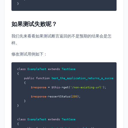
}
如果测试失败呢？
我们先来看看如果测试断言返回的不是预期的结果会是怎
样。
修改测试用例如下：
class
ExampleTest
extends
TestCase
{

public
function
test_the_application_returns_a_successful_re
{

$response
 = 
$this
->get(
'/non-existing-url'
);

$response
->assertStatus(
200
);

    }

}

class
ExampleTest
extends
TestCase
{
