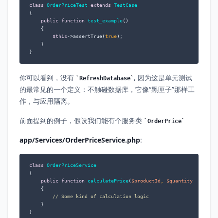
class
OrderPriceTest
extends
TestCase
{

public
function
test_example
(
)

{

$this
->assertTrue(
true
);

    }

}
你可以看到，没有
, 因为这是单元测试
RefreshDatabase
的最常见的一个定义：不触碰数据库，它像“黑匣子”那样工
作，与应用隔离。
前面提到的例子，假设我们能有个服务类
OrderPrice
app/Services/OrderPriceService.php
:
class
OrderPriceService
{

public
function
calculatePrice
(
$productId
, 
$quantity
, 
$tax
 =
{

// Some kind of calculation logic
    }

}