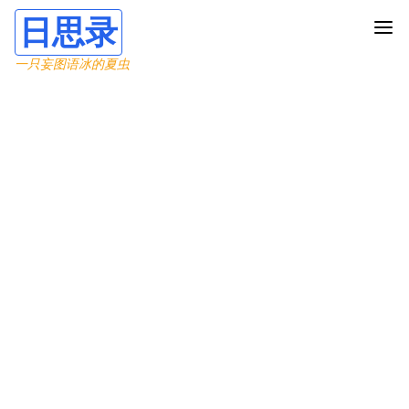
日思录
一只妄图语冰的夏虫