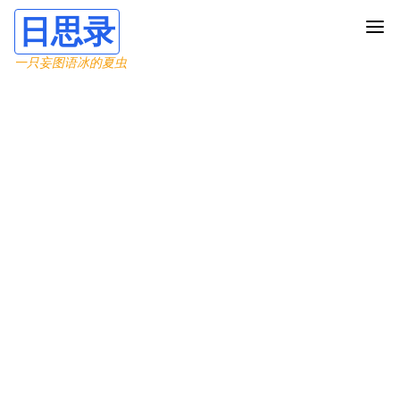
日思录
一只妄图语冰的夏虫