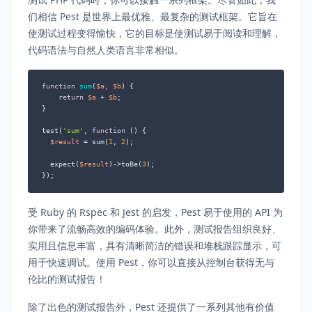
们相信 Pest 是世界上最优雅、最复杂的测试框架。它旨在
使测试过程变得愉快，它的目标是使测试易于阅读和理解，
代码语法与自然人类语言非常相似。
function
sum
(
$a
, 
$b
) 
{

return
$a
 + 
$b
;

}

test(
'sum'
, 
function
 (
) 
{

$result
 = sum(
1
, 
2
);

  expect(
$result
)->toBe(
3
);

});
受 Ruby 的 Rspec 和 Jest 的启发，Pest 易于使用的 API 为
你带来了流畅高效的编码体验。此外，测试报告组织良好、
实用且信息丰富，具有清晰简洁的错误和堆栈跟踪显示，可
用于快速调试。使用 Pest，你可以直接从控制台获得无与
伦比的测试报告！
除了出色的测试报告外，Pest 还提供了一系列其他有价值