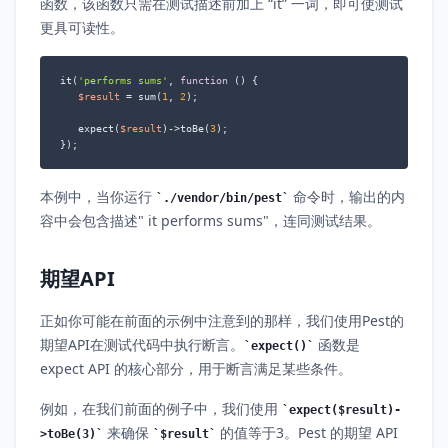
函数，该函数只需在测试描述前加上 “it” 一词，即可使测试
更具可读性。
it(
'performs sums'
, 
function
 (
) 
{

$result
 = sum(
1
, 
2
);

   expect(
$result
)->toBe(
3
);

});
本例中，当你运行
命令时，输出的内
./vendor/bin/pest
容中会包含描述" it performs sums"，连同测试结果。
期望API
正如你可能在前面的示例中注意到的那样，我们使用Pest的
期望API在测试代码中执行断言。
函数是
expect()
expect API 的核心部分，用于断言满足某些条件。
例如，在我们前面的例子中，我们使用
expect($result)-
来确保
的值等于3。Pest 的期望 API
>toBe(3)
$result