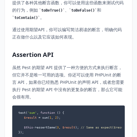
提供了各种其他断言函数，你可以使用这些函数来测试代码
的行为，例如
、
和
toBeTrue()
toBeFalse()
。
toContain()
通过使用期望API，你可以编写简洁易读的断言，明确代码
正在做什么以及它应该如何表现。
Assertion API
虽然 Pest 的期望 API 提供了一种方便的方式来执行断言，
但它并不是唯一可用的选项。你还可以使用 PHPUnit 的断
言 API，如果你已经熟悉 PHPUnit 的声明 API，或者您需要
执行 Pest 的期望 API 中没有的更复杂的断言，那么它可能
会很有用。
test(
'sum'
, 
function
 (
) 
{

$result
 = sum(
1
, 
2
);

$this
->assertSame(
3
, 
$result
); 
// Same as expect($result)->to
});