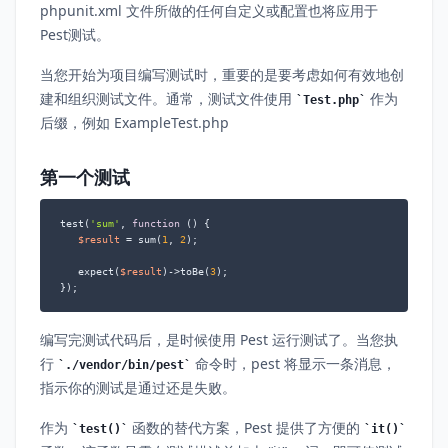
phpunit.xml 文件所做的任何自定义或配置也将应用于
Pest测试。
当您开始为项目编写测试时，重要的是要考虑如何有效地创
建和组织测试文件。通常，测试文件使用
作为
Test.php
后缀，例如 ExampleTest.php
第一个测试
test(
'sum'
, 
function
 (
) 
{

$result
 = sum(
1
, 
2
);

   expect(
$result
)->toBe(
3
);

});
编写完测试代码后，是时候使用 Pest 运行测试了。当您执
行
命令时，pest 将显示一条消息，
./vendor/bin/pest
指示你的测试是通过还是失败。
作为
函数的替代方案，Pest 提供了方便的
test()
it()