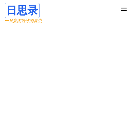
日思录
一只妄图语冰的夏虫