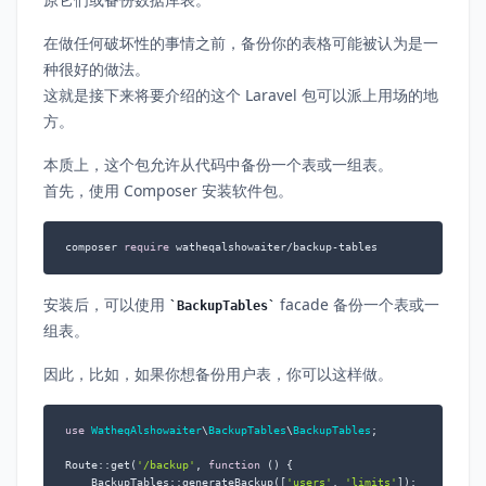
在做任何破坏性的事情之前，备份你的表格可能被认为是一
种很好的做法。
这就是接下来将要介绍的这个 Laravel 包可以派上用场的地
方。
本质上，这个包允许从代码中备份一个表或一组表。
首先，使用 Composer 安装软件包。
composer 
require
 watheqalshowaiter/backup-tables
安装后，可以使用
facade 备份一个表或一
BackupTables
组表。
因此，比如，如果你想备份用户表，你可以这样做。
use
WatheqAlshowaiter
\
BackupTables
\
BackupTables
;

Route::get(
'/backup'
, 
function
 (
) 
{

    BackupTables::generateBackup([
'users'
, 
'limits'
]);
