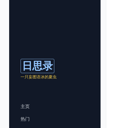
日思录
一只妄图语冰的夏虫
主页
热门