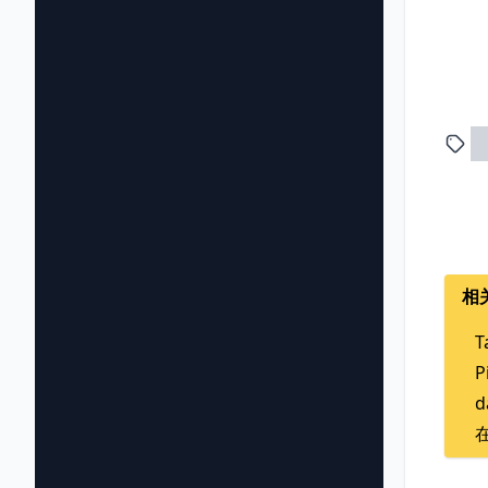
相
T
P
d
在