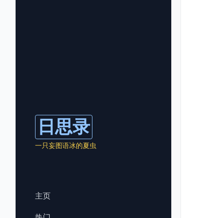
日思录
一只妄图语冰的夏虫
主页
热门