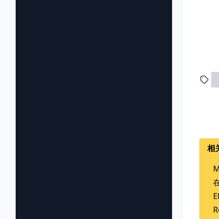
相
在
E
R