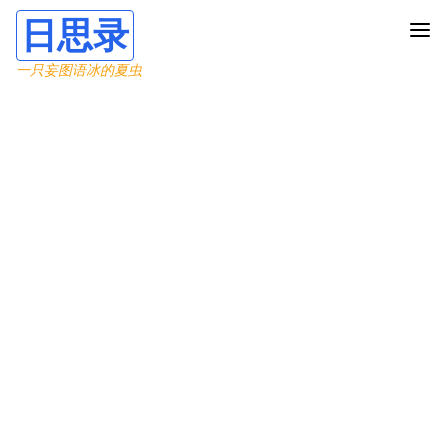
日思录
一只妄图语冰的夏虫