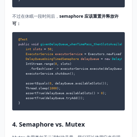
不过在休眠一段时间后，
semaphore 应该重置并释放许
可：
@Test
public
void
givenDelayQueue_whenTimePass_thenSlotsAvailable
()
th
int
slots
=
50
;

ExecutorService
executorService
=
 Executors.newFixedThreadPoo
DelayQueueUsingTimedSemaphore
delayQueue
=
new
DelayQueueUsi
    IntStream.range(
0
, slots)

      .forEach(user -> executorService.execute(delayQueue::tryAdd
    executorService.shutdown();

    assertEquals(
0
, delayQueue.availableSlots());

    Thread.sleep(
1000
);

    assertTrue(delayQueue.availableSlots() > 
0
);

    assertTrue(delayQueue.tryAdd());

}
4. Semaphore vs. Mutex