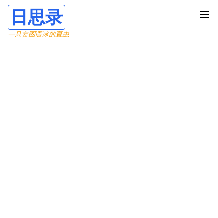
日思录
一只妄图语冰的夏虫