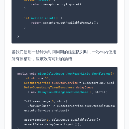
return
 semaphore.tryAcquire();

    }

int
availableSlots
()
 {

return
 semaphore.getAvailablePermits();

    }

}
当我们使用一秒钟为时间周期的延迟队列时，一秒钟内使用
所有插槽后，应该没有可用的插槽：
public
void
givenDelayQueue_whenReachLimit_thenBlocked
()
 {

int
slots
=
50
;

ExecutorService
executorService
=
 Executors.newFixedThreadPoo
DelayQueueUsingTimedSemaphore
delayQueue
=
new
DelayQueueUsingTimedSemaphore
(
1
, slots);

    IntStream.range(
0
, slots)

      .forEach(user -> executorService.execute(delayQueue::tryAdd
    executorService.shutdown();

    assertEquals(
0
, delayQueue.availableSlots());

    assertFalse(delayQueue.tryAdd());

}