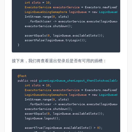
int
slots
=
10
;

ExecutorService
executorService
=
 Executors.newFixedThreadPoo
LoginQueueUsingSemaphore
loginQueue
=
new
LoginQueueUsingSem
    IntStream.range(
0
, slots)

      .forEach(user -> executorService.execute(loginQueue::tryLog
    executorService.shutdown();

    assertEquals(
0
, loginQueue.availableSlots());

    assertFalse(loginQueue.tryLogin());

}
接下来，我们将查看退出登录后是否有可用的插槽：
@Test
public
void
givenLoginQueue_whenLogout_thenSlotsAvailable
()
 {

int
slots
=
10
;

ExecutorService
executorService
=
 Executors.newFixedThreadPoo
LoginQueueUsingSemaphore
loginQueue
=
new
LoginQueueUsingSem
    IntStream.range(
0
, slots)

      .forEach(user -> executorService.execute(loginQueue::tryLog
    executorService.shutdown();

    assertEquals(
0
, loginQueue.availableSlots());

    loginQueue.logout();

    assertTrue(loginQueue.availableSlots() > 
0
);
