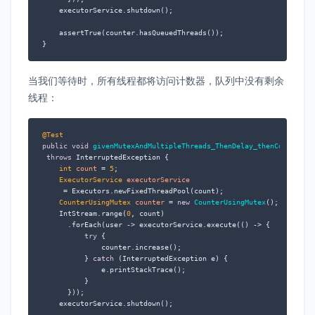
    executorService.shutdown();

    assertTrue(counter.hasQueuedThreads());

}
当我们等待时，所有线程都将访问计数器，队列中没有剩余
线程：
@Test
public
void
givenMutexAndMultipleThreads_ThenDelay_thenCorrectCo
throws
 InterruptedException {

int
count
=
5
;

ExecutorService
executorService
=
 Executors.newFixedThreadPool(count);

CounterUsingMutex
counter
=
new
CounterUsingMutex
();

    IntStream.range(
0
, count)

      .forEach(user -> executorService.execute(() -> {

try
 {

              counter.increase();

          } 
catch
 (InterruptedException e) {

              e.printStackTrace();

          }

      }));

    executorService.shutdown();
