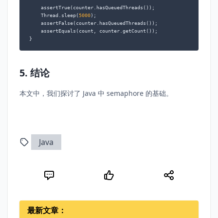
    assertTrue(counter.hasQueuedThreads());

    Thread.sleep(
5000
);

    assertFalse(counter.hasQueuedThreads());

    assertEquals(count, counter.getCount());

}
5. 结论
本文中，我们探讨了 Java 中 semaphore 的基础。
Java
最新文章：