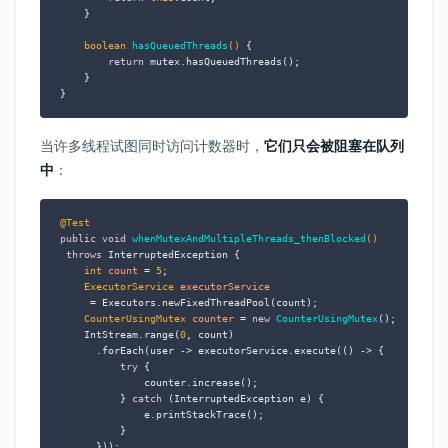
    }

boolean
hasQueuedThreads
()
 {

return
 mutex.hasQueuedThreads();

    }

}
当许多线程试图同时访问计数器时，
它们只会被阻塞在队列
中
：
@Test
public
void
whenMutexAndMultipleThreads_thenBlocked
()
throws
 InterruptedException {

int
count
=
5
;

ExecutorService
executorService
=
 Executors.newFixedThreadPool(count);

CounterUsingMutex
counter
=
new
CounterUsingMutex
();

    IntStream.range(
0
, count)

      .forEach(user -> executorService.execute(() -> {

try
 {

              counter.increase();

          } 
catch
 (InterruptedException e) {

              e.printStackTrace();

          }

      }));
