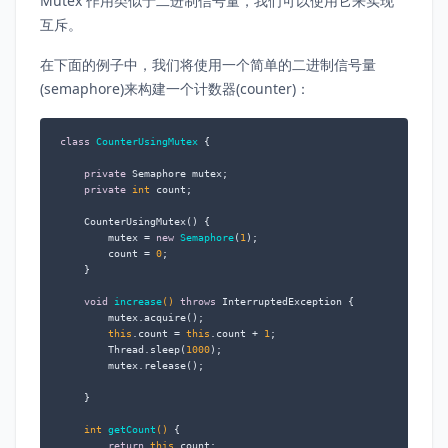
Mutex 作用类似于二进制信号量，我们可以使用它来实现
互斥。
在下面的例子中，我们将使用一个简单的二进制信号量
(semaphore)来构建一个计数器(counter)：
class
CounterUsingMutex
 {

private
 Semaphore mutex;

private
int
 count;

    CounterUsingMutex() {

        mutex = 
new
Semaphore
(
1
);

        count = 
0
;

    }

void
increase
()
throws
 InterruptedException {

        mutex.acquire();

this
.count = 
this
.count + 
1
;

        Thread.sleep(
1000
);

        mutex.release();

    }

int
getCount
()
 {

return
this
.count;
