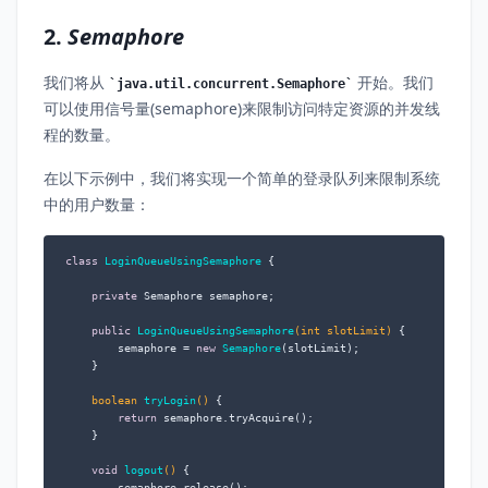
2.
Semaphore
我们将从
开始。我们
java.util.concurrent.Semaphore
可以使用信号量(semaphore)来限制访问特定资源的并发线
程的数量。
在以下示例中，我们将实现一个简单的登录队列来限制系统
中的用户数量：
class
LoginQueueUsingSemaphore
 {

private
 Semaphore semaphore;

public
LoginQueueUsingSemaphore
(
int
 slotLimit)
 {

        semaphore = 
new
Semaphore
(slotLimit);

    }

boolean
tryLogin
()
 {

return
 semaphore.tryAcquire();

    }

void
logout
()
 {

        semaphore.release();
