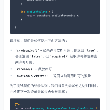
    }

int
availableSlots
()
 {

return
 semaphore.availablePermits();

    }

}
请注意，我们是如何使用下面方法的：
– 如果许可立即可用，则返回
，
tryAcquire()
true
否则返回
，但
获取许可并阻塞直
false
acquire()
到许可可用。
– 释放许可
release()
–
返回当前可用许可的数量
availablePermits()
为了测试我们的登录队列，我们将首先尝试使之达到限制，
并检查下一次登录尝试是否会被阻塞：
@Test
public
void
givenLoginQueue_whenReachLimit_thenBlocked
()
 {
