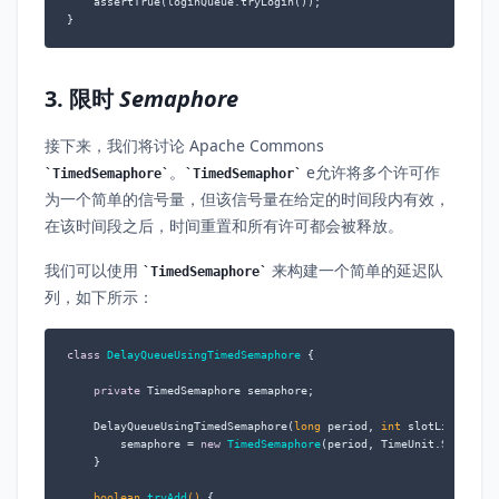
    assertTrue(loginQueue.tryLogin());

}
3. 限时
Semaphore
接下来，我们将讨论 Apache Commons
。
e允许将多个许可作
TimedSemaphore
TimedSemaphor
为一个简单的信号量，但该信号量在给定的时间段内有效，
在该时间段之后，时间重置和所有许可都会被释放。
我们可以使用
来构建一个简单的延迟队
TimedSemaphore
列，如下所示：
class
DelayQueueUsingTimedSemaphore
 {

private
 TimedSemaphore semaphore;

    DelayQueueUsingTimedSemaphore(
long
 period, 
int
 slotLimit) {

        semaphore = 
new
TimedSemaphore
(period, TimeUnit.SECONDS, 
    }

boolean
tryAdd
()
 {
