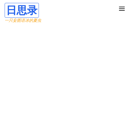
日思录
一只妄图语冰的夏虫