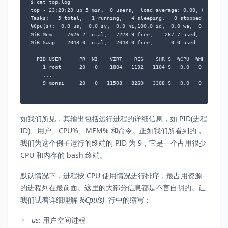
$ cat top.log

top - 23:29:20 up 5 min,  0 users,  load average: 0.00, 0.00, 0.0
Tasks:   5 total,   1 running,   4 sleeping,   0 stopped,   0 zom
%Cpu(s):  0.0 us,  0.0 sy,  0.0 ni,100.0 id,  0.0 wa,  0.0 hi,  0
MiB Mem :   7626.2 total,   7228.9 free,    267.7 used,    129.6 
MiB Swap:   2048.0 total,   2048.0 free,      0.0 used.   7165.4 
  PID USER      PR  NI    VIRT    RES    SHR S  %CPU  %MEM     TI
    1 root      20   0    1804   1192   1104 S   0.0   0.0   0:00
    ...

    9 monsi     20   0   11508   8260   3308 S   0.0   0.1   0:00
    ...
如我们所见，其输出包括运行进程的详细信息，如 PID(进程
ID)、用户、CPU%、MEM% 和命令。正如我们所看到的，
我们为这个例子运行的终端的 PID 为 9，它是一个占用很少
CPU 和内存的 bash 终端。
默认情况下，进程按 CPU 使用情况进行排序，最占用资源
的进程列在最前面。这里的大部分信息都是不言自明的。让
我们试着详细理解
%Cpu(s)
行中的缩写：
us
: 用户空间进程