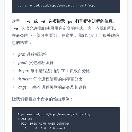
ps -e -o pid,ppid,%cpu,%mem,args --sort=%cpu
这里，
或
选项指示
打印所有进程的信息。
-e
-A
ps
选项允许我们使用用户定义的格式。这一点我们可以
-o
在命令的下一部分中看到。在这里，我们定义了五条关键信
息的格式：
pid
: 进程标识符
ppid
: 父进程标识符
%cpu
: 每个进程占用的 CPU 负载百分比
%mem
: 每个进程使用的内存百分比
args
: 与每个进程关联的命令及其参数
让我们看看这个命令的输出示例：
$ ps -eo pid,ppid,%cpu,%mem,args > ps.log

$ cat ps

  PID  PPID %CPU %MEM COMMAND

    1     0  0.0  0.0 /init
