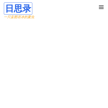
日思录
一只妄图语冰的夏虫