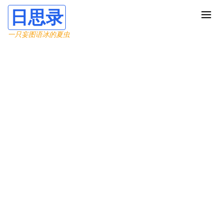
日思录
一只妄图语冰的夏虫