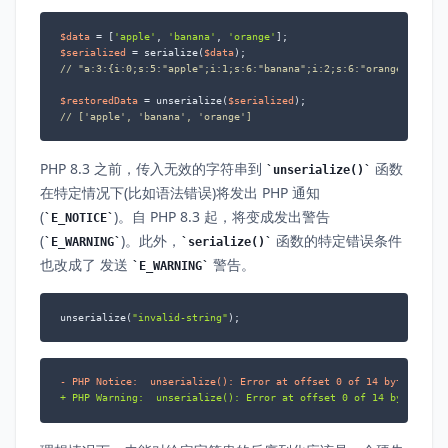
$data
 = [
'apple'
, 
'banana'
, 
'orange'
$serialized
 = serialize(
$data
// "a:3:{i:0;s:5:"apple";i:1;s:6:"banana";i:2;s:6:"orange";}"
$restoredData
 = unserialize(
$serialized
// ['apple', 'banana', 'orange']
PHP 8.3 之前，传入无效的字符串到
函数
unserialize()
在特定情况下(比如语法错误)将发出 PHP 通知
(
)。自 PHP 8.3 起，将变成发出警告
E_NOTICE
(
)。此外，
函数的特定错误条件
E_WARNING
serialize()
也改成了 发送
警告。
E_WARNING
unserialize(
"invalid-string"
);
- PHP Notice:  unserialize(): Error at offset 0 of 14 bytes
+ PHP Warning:  unserialize(): Error at offset 0 of 14 bytes