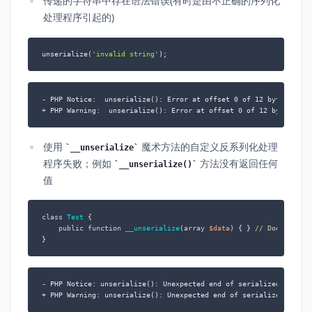
传递的字符串中存在语法错误(有时是由不正确的序列化
处理程序引起的)
unserialize(
'invalid string'
);
- PHP Notice:  unserialize(): Error at offset 0 of 12 bytes

+ PHP Warning:  unserialize(): Error at offset 0 of 12 bytes
使用
魔术方法的自定义反系列化处理
__unserialize
程序失败；例如
方法没有返回任何
__unserialize()
值
class
Test
{

public
function
__unserialize
(
array
$data
) 
{ } 
// Does not r
}
- PHP Notice: unserialize(): Unexpected end of serialized data

+ PHP Warning: unserialize(): Unexpected end of serialized data