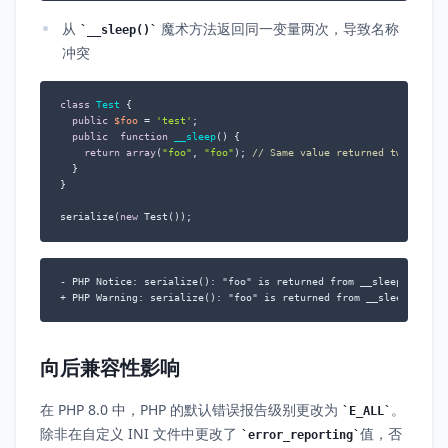
从
魔术方法返回同一变量两次，导致名称
__sleep()
冲突
class
Test
{

public
$foo
 = 
'test'
;

public
function
__sleep
(
) 
{

return
array
(
"foo"
, 
"foo"
); 
// Same value returned twice
  }

}

serialize(
new
 Test());
- PHP Notice: serialize(): "foo" is returned from __sleep() multi
+ PHP Warning: serialize(): "foo" is returned from __sleep() mul
向后兼容性影响
在 PHP 8.0 中，PHP 的默认错误报告级别更改为
。
E_ALL
除非在自定义 INI 文件中更改了
值，否
error_reporting