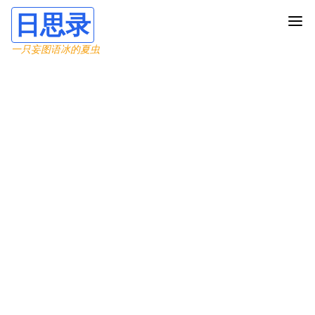
日思录
一只妄图语冰的夏虫