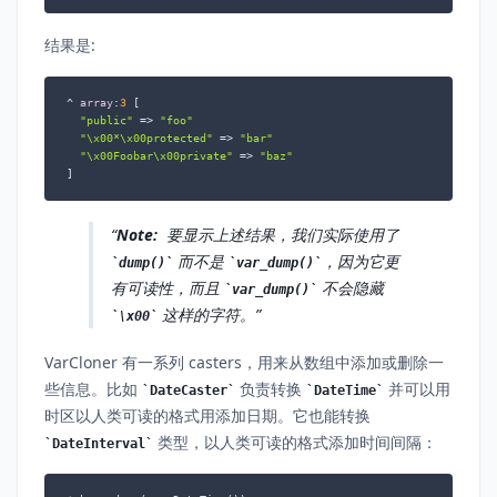
结果是:
^ 
array
:
3
 [

"public"
 => 
"foo"
"\x00*\x00protected"
 => 
"bar"
"\x00Foobar\x00private"
 => 
"baz"
]
Note:
要显示上述结果，我们实际使用了
而不是
，因为它更
dump()
var_dump()
有可读性，而且
不会隐藏
var_dump()
这样的字符。
\x00
VarCloner 有一系列 casters，用来从数组中添加或删除一
些信息。比如
负责转换
并可以用
DateCaster
DateTime
时区以人类可读的格式用添加日期。它也能转换
类型，以人类可读的格式添加时间间隔：
DateInterval