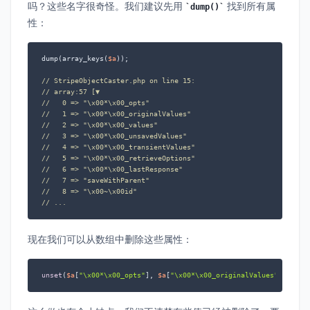
吗？这些名字很奇怪。我们建议先用
找到所有属
dump()
性：
dump(array_keys(
$a
));

// StripeObjectCaster.php on line 15:
// array:57 [▼
//   0 => "\x00*\x00_opts"
//   1 => "\x00*\x00_originalValues"
//   2 => "\x00*\x00_values"
//   3 => "\x00*\x00_unsavedValues"
//   4 => "\x00*\x00_transientValues"
//   5 => "\x00*\x00_retrieveOptions"
//   6 => "\x00*\x00_lastResponse"
//   7 => "saveWithParent"
//   8 => "\x00~\x00id"
// ...
现在我们可以从数组中删除这些属性：
unset
(
$a
[
"\x00*\x00_opts"
], 
$a
[
"\x00*\x00_originalValues"
], ...)