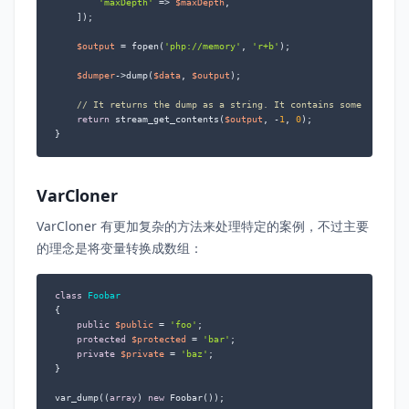
'maxDepth'
 => 
$maxDepth
,

    ]);

$output
 = fopen(
'php://memory'
, 
'r+b'
);

$dumper
->dump(
$data
, 
$output
);

// It returns the dump as a string. It contains some HTML, C
return
 stream_get_contents(
$output
, -
1
, 
0
);

}
VarCloner
VarCloner 有更加复杂的方法来处理特定的案例，不过主要
的理念是将变量转换成数组：
class
Foobar
{

public
$public
 = 
'foo'
;

protected
$protected
 = 
'bar'
;

private
$private
 = 
'baz'
;

}

var_dump((
array
) 
new
 Foobar());