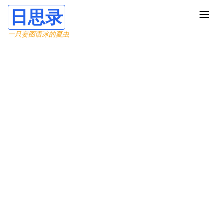
日思录
一只妄图语冰的夏虫