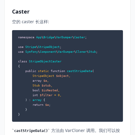
Caster
空的 caster 长这样:
namespace
App
\
Bridge
\
VarDumper
\
Caster
;

use
Stripe
\
StripeObject
use
Symfony
\
Component
\
VarDumper
\
Cloner
\
Stub
;

class
StripeObjectCaster
{

public
static
function
castStripeData
(
        StripeObject 
$object
,

array
$a
,

        Stub 
$stub
,

bool
$isNested
,

int
$filter
 = 
0
,

) : 
array
{

return
$a
;

    }

}
方法由 VarCloner 调用。我们可以按
castStripeData()