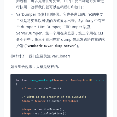
归过程，可以克隆任何变量。它的主要目标是对变量进
行快照，这样我们就可以在稍后打印他们；
VarDumper 负责打印快照。它也是递归的。它的主要
目标是将变量以可读的方式显示出来。Symfony 中有三
个 dumper: HtmlDumper, CliDumper 以及
ServerDumper。第一个用在浏览器，第二个用在 CLI
命令行中，第三个则用在将 dump 信息发送给连接的客
户端 (
)。
vendor/bin/var-dump-server
你猜对了，我们主要关注 VarCloner!
如果组合起来，大概是这样的:
function
dump_something
(
$variable
, 
$maxDepth
 = 
3
): 
string
{

$cloner
 = 
new
 VarCloner();

// $data is the snapshot of the $variable
$data
 = 
$cloner
->cloneVar(
$variable
);

$dumper
 = 
new
 HtmlDumper();

$dumper
->setDisplayOptions([
