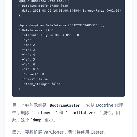
$php > dump(new DateTime());

^ DateTime @1679497380 {#30

  date: 2023-03-22 16:03:00.646944 Europe/Paris (+01:00)

}

php > dump(new DateInterval('P1Y2M3DT4H5M6S'));

^ DateInterval {#30

  interval: + 1y 2m 3d 04:05:06.0

  +"y": 1

  +"m": 2

  +"d": 3

  +"h": 4

  +"i": 5

  +"s": 6

  +"f": 0.0

  +"invert": 0

  +"days": false

  +"from_string": false

}
另一个好的示例是
：它从 Doctrine 代理
DoctrineCaster
中，删除
和
属性。因
__cloner__
__initializer__
此，这个
更小。
dump
因此，要想扩展 VarCloner，我们将使用 Caster。