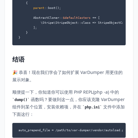
{

parent
::boot();

        AbstractCloner::
$defaultCasters
 += [

            \Stripe\StripeObject::class => StripeObjectCaster::ca
        ];

    }

}
结语
🎉 恭喜！现在我们学会了如何扩展 VarDumper 用更佳的
展示对象。
顺便提一下，你知道你可以使用 PHP REPL(php -a) 中的
函数吗？要做到这一点，你应该克隆 VarDumper
dump()
组件到某个位置，安装依赖项，并在
文件中添加
php.ini
下面这行：
auto_prepend_file = /path/to/var-dumper/vendor/autoload.php