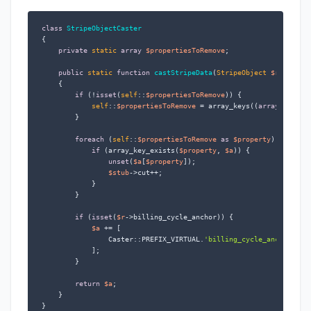
class
StripeObjectCaster
{

private
static
array
$propertiesToRemove
;

public
static
function
castStripeData
(
StripeObject 
$r
, 
array
{

if
 (!
isset
(
self
::
$propertiesToRemove
)) {

self
::
$propertiesToRemove
 = array_keys((
array
) 
new
 S
        }

foreach
 (
self
::
$propertiesToRemove
as
$property
) {

if
 (array_key_exists(
$property
, 
$a
)) {

unset
(
$a
[
$property
]);

$stub
->cut++;

            }

        }

if
 (
isset
(
$r
->billing_cycle_anchor)) {

$a
 += [

                Caster::PREFIX_VIRTUAL.
'billing_cycle_anchor_as_
            ];

        }

return
$a
;

    }

}