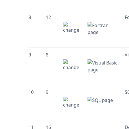
8
12
F
9
8
Vi
10
9
S
11
16
D