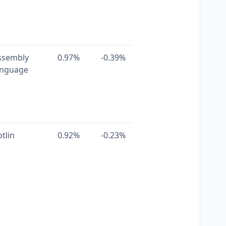
ssembly
0.97%
-0.39%
anguage
tlin
0.92%
-0.23%