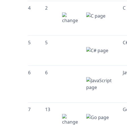
4
2
C
5
5
C
6
6
Ja
7
13
G