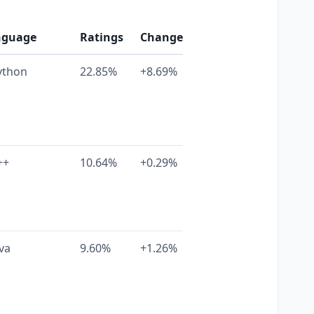
nguage
Ratings
Change
ython
22.85%
+8.69%
++
10.64%
+0.29%
va
9.60%
+1.26%