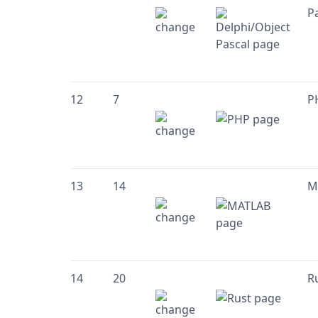
P
12
7
P
13
14
M
14
20
R