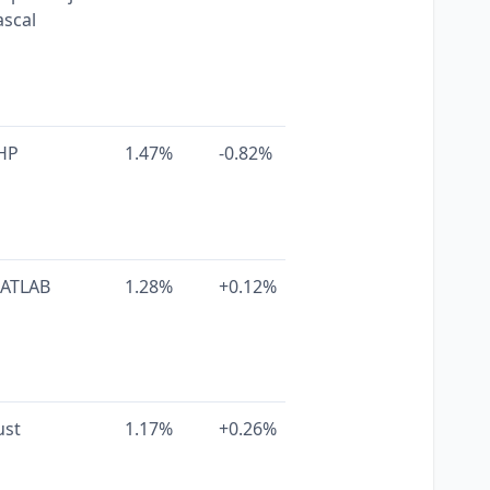
ascal
HP
1.47%
-0.82%
ATLAB
1.28%
+0.12%
ust
1.17%
+0.26%