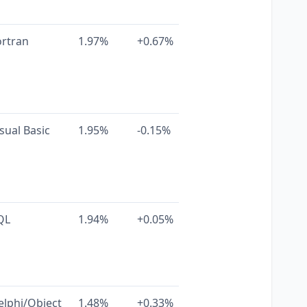
ortran
1.97%
+0.67%
sual Basic
1.95%
-0.15%
QL
1.94%
+0.05%
elphi/Object
1.48%
+0.33%