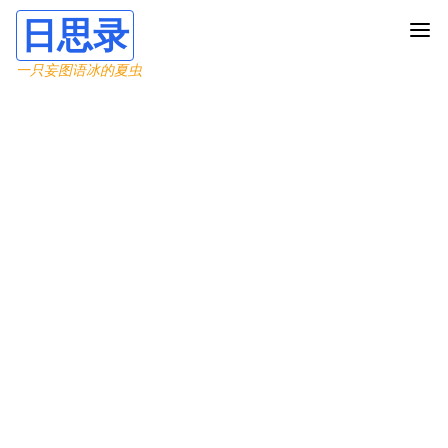
日思录
一只妄图语冰的夏虫