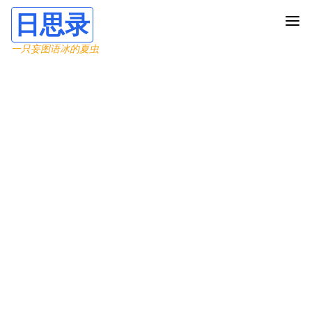
日思录
一只妄图语冰的夏虫