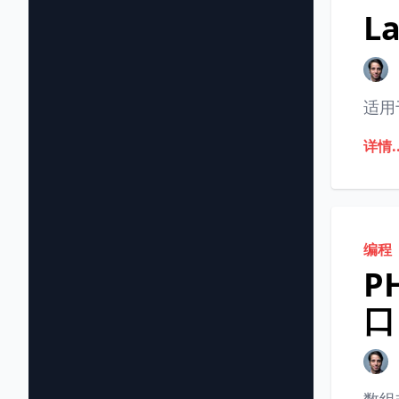
La
适用于
详情..
编程
P
口