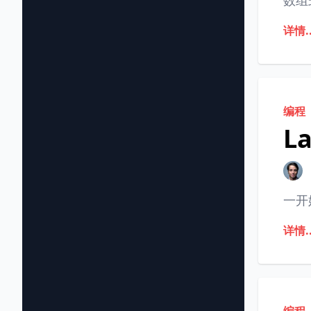
数组式
详情..
编程
L
一开始
详情..