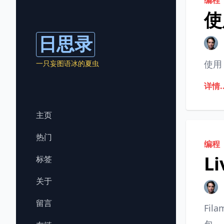
编程
使
日思录
使用 
一只妄图语冰的夏虫
详情..
主页
热门
编程
L
标签
关于
留言
Fila