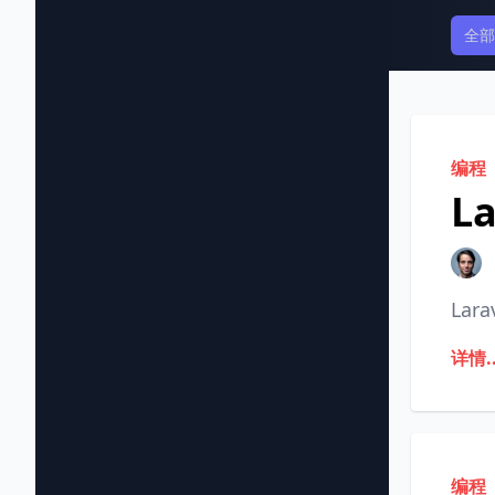
全部
编程
L
La
详情..
编程