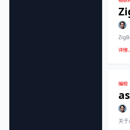
物联
Z
Zi
详情..
编程
a
关于a