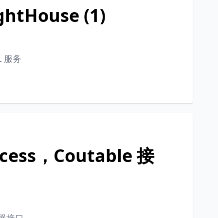
ghtHouse (1)
L 服务
ess，Coutable 接