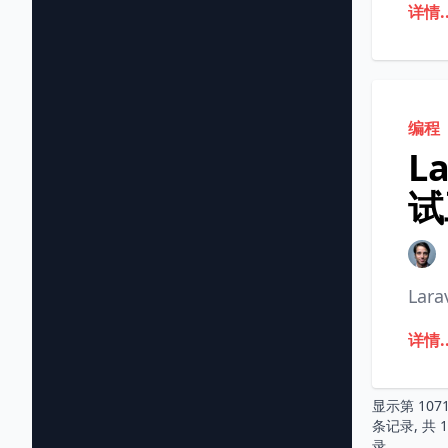
详情..
编程
L
试
La
详情..
显示第
107
条记录, 共
1
录