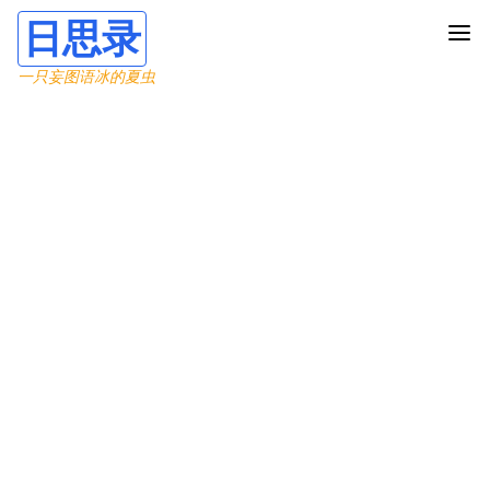
日思录
一只妄图语冰的夏虫