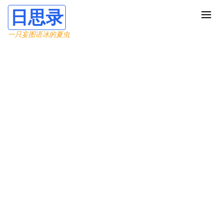
日思录
一只妄图语冰的夏虫