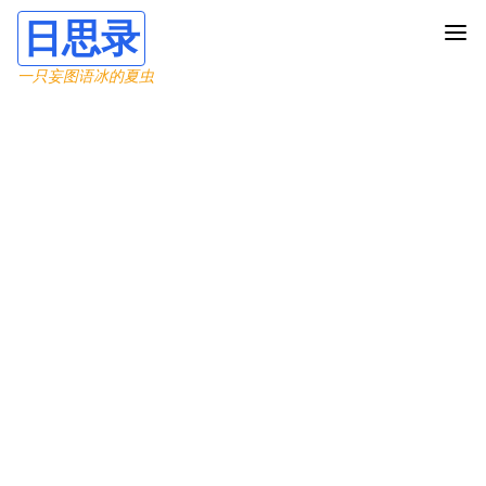
日思录
一只妄图语冰的夏虫