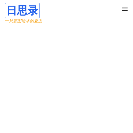
日思录
一只妄图语冰的夏虫