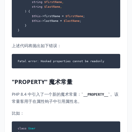
string
$firstName
,

string
$lastName
,

) 
{

$this
->firstName = 
$firstName
;

$this
->lastName = 
$lastName
;

    }

}
上述代码将抛出如下错误：
Fatal error: Hooked properties cannot be readonly
"PROPERTY" 魔术常量
PHP 8.4 中引入了一个新的魔术常量：
。该
__PROPERTY__
常量客用于在属性钩子中引用属性名。
比如：
class
User