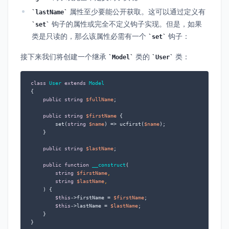
属性至少要能公开获取。这可以通过定义有
lastName
钩子的属性或完全不定义钩子实现。但是，如果
set
类是只读的，那么该属性必需有一个
钩子：
set
接下来我们将创建一个继承
类的
类：
Model
User
class
User
extends
Model
{

public
string
$fullName
;

public
string
$firstName
 {

        set(
string
$name
) => ucfirst(
$name
);

    }

public
string
$lastName
;

public
function
__construct
(
string
$firstName
,

string
$lastName
,

) 
{

$this
->firstName = 
$firstName
;

$this
->lastName = 
$lastName
;

    }

}