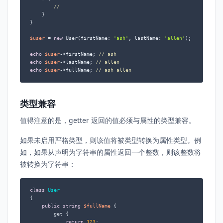
//
    }

}

$user
 = 
new
 User(firstName: 
'ash'
, lastName: 
'allen'
);

echo
$user
->firstName; 
// ash
echo
$user
->lastName; 
// allen
echo
$user
->fullName; 
// ash allen
类型兼容
值得注意的是，getter 返回的值必须与属性的类型兼容。
如果未启用严格类型，则该值将被类型转换为属性类型。例
如，如果从声明为字符串的属性返回一个整数，则该整数将
被转换为字符串：
class
User
{

public
string
$fullName
 {

        get {

return
123
;
