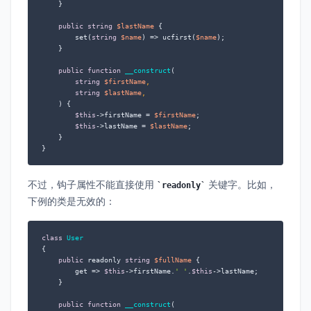
    }

public
string
$lastName
 {

        set(
string
$name
) => ucfirst(
$name
);

    }

public
function
__construct
(
string
$firstName
,

string
$lastName
,

) 
{

$this
->firstName = 
$firstName
;

$this
->lastName = 
$lastName
;

    }

}
不过，钩子属性不能直接使用
关键字。比如，
readonly
下例的类是无效的：
class
User
{

public
 readonly 
string
$fullName
 {

        get => 
$this
->firstName.
' '
.
$this
->lastName;

    }

public
function
__construct
(