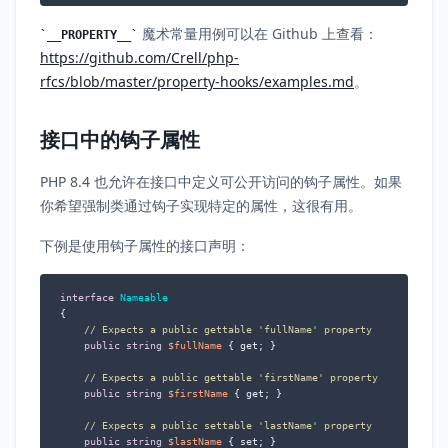
魔术常量用例可以在 Github 上查看：
__PROPERTY__
https://github.com/Crell/php-
rfcs/blob/master/property-hooks/examples.md
。
接口中的钩子属性
PHP 8.4 也允许在接口中定义可公开访问的钩子属性。如果
你希望强制类通过钩子实现特定的属性，这很有用。
下例是使用钩子属性的接口声明：
interface
Nameable
{

// Expects a public gettable 'fullName' property
public
string
$fullName
 { get; }

// Expects a public gettable 'firstName' property
public
string
$firstName
 { get; }

// Expects a public settable 'lastName' property
public
string
$lastName
 { set; }
