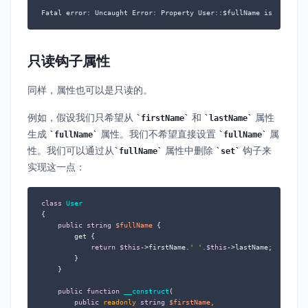
Fatal error: Uncaught Error: Property User::$fullName is write-o
只读钩子属性
同样，属性也可以是只读的。
例如，假设我们只希望从
和
属性
firstName
lastName
生成
属性。我们不希望直接设置
属
fullName
fullName
性。我们可以通过从
属性中删除
钩子来
fullName
set
实现这一点：
class
User
{

public
string
$fullName
 {

        get {

return
$this
->firstName.
' '
.
$this
->lastName;

        }

    }

public
function
__construct
(
public
 readonly 
string
$firstName
,
