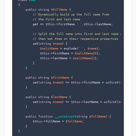
{

public
string
$fullName
 {

// Dynamically build up the full name from
// the first and last name
        get => 
$this
->firstName.
' '
.
$this
->lastName;

// Split the full name into first and last name and
// then set them on their respective properties
        set(
string
$name
) {

$splitName
 = explode(
' '
, 
$name
);

$this
->firstName = 
$splitName
[
0
];

$this
->lastName = 
$splitName
[
1
];

        }

    }

public
string
$firstName
 {

        set(
string
$name
) => 
$this
->firstName = ucfirst(
$name
);

    }

public
string
$lastName
 {

        set(
string
$name
) => 
$this
->lastName = ucfirst(
$name
);

    }

public
function
__construct
(
string
$fullName
) 
{

$this
->fullName = 
$fullName
;

    }

}
