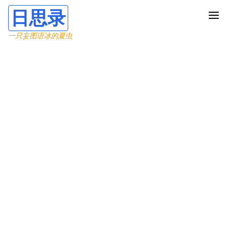
日思录
一只妄图语冰的夏虫