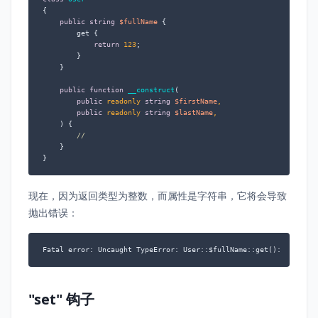
{

public
string
$fullName
 {

        get {

return
123
;

        }

    }

public
function
__construct
(
public
 readonly 
string
$firstName
,

public
 readonly 
string
$lastName
,

) 
{

//
    }

}
现在，因为返回类型为整数，而属性是字符串，它将会导致
抛出错误：
Fatal error: Uncaught TypeError: User::$fullName::get(): Return 
"set" 钩子