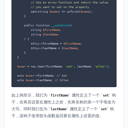
// Use an arrow function and return the value
// you want to set on the property
        set(
string
$name
) => ucfirst(
$name
);

    }

public
function
__construct
(
string
$firstName
,

string
$lastName
) 
{

$this
->firstName = 
$firstName
;

$this
->lastName = 
$lastName
;

    }

}

$user
 = 
new
 User(firstName: 
'ash'
, lastName: 
'allen'
);

echo
$user
->firstName; 
// Ash
echo
$user
->lastName; 
// Allen
如上例所示，我们为
属性定义了一个
钩
firstName
set
子，在将其设置在属性上之前，先将名称的第一个字母改为
大写。同时我们也为
属性定义了一个
钩
lastName
set
子，该钩子使用箭头函数返回要在属性上设置的值。