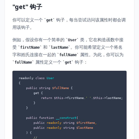
"get" 钩子
你可以定义一个
钩子，每当尝试访问该属性时都会调
get
用该钩子。
例如，假设你有一个简单的
类，它在构造函数中接
User
受
和
。你可能希望定义一个将名
firstName
lastName
字和姓氏连接在一起的
属性。为此，你可以为
fullName
属性定义一个
钩子：
fullName
get
readonly 
class
User
{

public
string
$fullName
 {

        get {

return
$this
->firstName.
' '
.
$this
->lastName;

        }

    }

public
function
__construct
(
public
 readonly 
string
$firstName
,

public
 readonly 
string
$lastName
) 
{

//