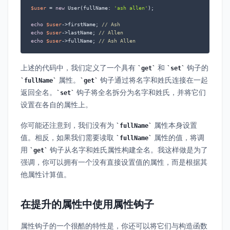
$user
 = 
new
 User(fullName: 
'ash allen'
);

echo
$user
->firstName; 
// Ash
echo
$user
->lastName; 
// Allen
echo
$user
->fullName; 
// Ash Allen
上述的代码中，我们定义了一个具有
和
钩子的
get
set
属性。
钩子通过将名字和姓氏连接在一起
fullName
get
返回全名。
钩子将全名拆分为名字和姓氏，并将它们
set
设置在各自的属性上。
你可能还注意到，我们没有为
属性本身设置
fullName
值。相反，如果我们需要读取
属性的值，将调
fullName
用
钩子从名字和姓氏属性构建全名。我这样做是为了
get
强调，你可以拥有一个没有直接设置值的属性，而是根据其
他属性计算值。
在提升的属性中使用属性钩子
属性钩子的一个很酷的特性是，你还可以将它们与构造函数