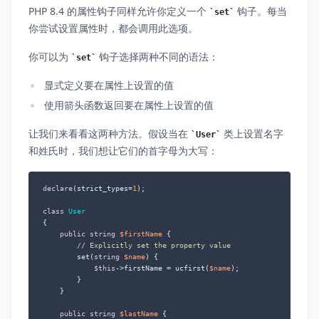
PHP 8.4 的属性钩子同样允许你定义一个
钩子。每当
set
你尝试设置属性时，都会调用此选项。
你可以为
钩子选择两种不同的语法：
set
显式定义要在属性上设置的值
使用箭头函数返回要在属性上设置的值
让我们来看看这两种方法。假设当在
类上设置名字
User
和姓氏时，我们想让它们的首字母为大写：
declare
(strict_types=
1
);

class
User
{

public
string
$firstName
 {

// Explicitly set the property value
        set(
string
$name
) {

$this
->firstName = ucfirst(
$name
);

        }

    }

public
string
$lastName
 {
