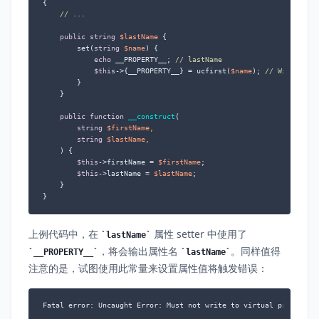
{

// ...
public
string
$lastName
 {

        set(
string
$name
) {

echo
 __PROPERTY__; 
// lastName
$this
->{__PROPERTY__} = ucfirst(
$name
); 
// Will trig
        }

    }

public
function
__construct
(
string
$firstName
,

string
$lastName
,

) 
{

$this
->firstName = 
$firstName
;

$this
->lastName = 
$lastName
;

    }

}
上例代码中，在
属性 setter 中使用了
lastName
，将会输出属性名
。同样值得
__PROPERTY__
lastName
注意的是，试图使用此常量来设置属性值将触发错误：
Fatal error: Uncaught Error: Must not write to virtual property 