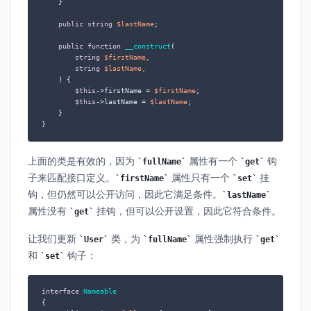
    }

public
string
$lastName
;

public
function
__construct
(
string
$firstName
,

string
$lastName
,

) 
{

$this
->firstName = 
$firstName
;

$this
->lastName = 
$lastName
;

    }

}
上面的类是有效的，因为
属性有一个
钩
fullName
get
子来匹配接口定义。
属性只有一个
挂
firstName
set
钩，但仍然可以公开访问，因此它满足条件。
lastName
属性没有
挂钩，但可以公开设置，因此它符合条件。
get
让我们更新
类，为
属性强制执行
User
fullName
get
和
钩子：
set
interface
Nameable
{
