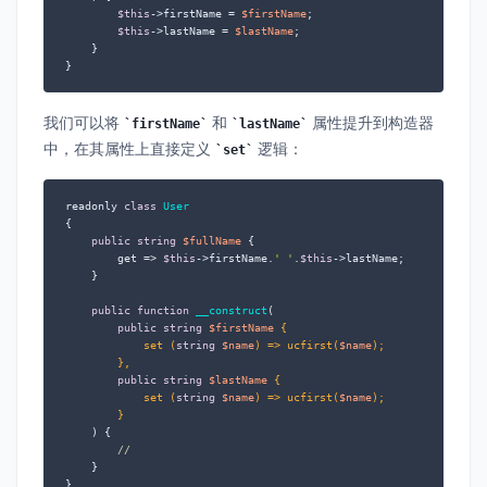
$this
->firstName = 
$firstName
;

$this
->lastName = 
$lastName
;

    }

}
我们可以将
和
属性提升到构造器
firstName
lastName
中，在其属性上直接定义
逻辑：
set
readonly 
class
User
{

public
string
$fullName
 {

        get => 
$this
->firstName.
' '
.
$this
->lastName;

    }

public
function
__construct
(
public
string
$firstName
 {

            set (
string
$name
) => ucfirst(
$name
);

        },

public
string
$lastName
 {

            set (
string
$name
) => ucfirst(
$name
);

        }

) 
{

//
    }

}