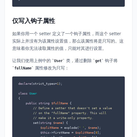
仅写入钩子属性
如果你用一个 setter 定义了一个钩子属性，而这个 setter
实际上并没有为该属性设置值，那么该属性将是只写的。这
意味着你无法读取属性的值，只能对其进行设置。
让我们使用上例中的
类，通过删除
钩子将
User
get
属性修改为只写：
fullName
declare
(strict_types=
1
);

class
User
{

public
string
$fullName
 {

// Define a setter that doesn't set a value
// on the "fullName" property. This will
// make it a write-only property.
        set(
string
$name
) {

$splitName
 = explode(
' '
, 
$name
);

$this
->firstName = 
$splitName
[
0
];
