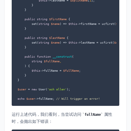
$this
->lastName = 
$splitName
[
1
];

        }

    }

public
string
$firstName
 {

        set(
string
$name
) => 
$this
->firstName = ucfirst(
$name
);

    }

public
string
$lastName
 {

        set(
string
$name
) => 
$this
->lastName = ucfirst(
$name
);

    }

public
function
__construct
(
string
$fullName
,

) 
{

$this
->fullName = 
$fullName
;

    }

}

$user
 = 
new
 User(
'ash allen'
);

echo
$user
->fullName; 
// Will trigger an error!
运行上述代码，我们看到，当尝试访问
属性
fullName
时，会抛出如下错误：