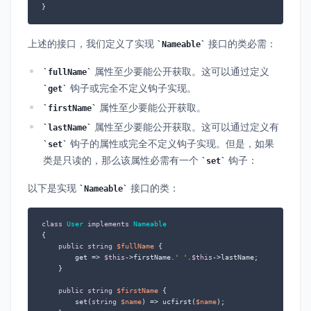
}
上述的接口，我们定义了实现
接口的类必需：
Nameable
属性至少要能公开获取。这可以通过定义
fullName
钩子或完全不定义钩子实现。
get
属性至少要能公开获取。
firstName
属性至少要能公开获取。这可以通过定义有
lastName
钩子的属性或完全不定义钩子实现。但是，如果
set
类是只读的，那么该属性必需有一个
钩子：
set
以下是实现
接口的类：
Nameable
class
User
implements
Nameable
{

public
string
$fullName
 {

        get => 
$this
->firstName.
' '
.
$this
->lastName;

    }

public
string
$firstName
 {

        set(
string
$name
) => ucfirst(
$name
);
