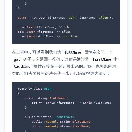
    }

}

$user
 = 
new
 User(firstName: 
'ash'
, lastName: 
'allen'
);

echo
$user
->firstName; 
// ash
echo
$user
->lastName; 
// allen
echo
$user
->fullName; 
// ash allen
在上例中，可以看到我们为
属性定义了一个
fullName
钩子，它返回一个值，该值是通过将
和
get
firstName
属性连接在一起计算出来的。我们也可以使用
lastName
类似于箭头函数的语法来进一步让代码显得更为整洁：
readonly 
class
User
{

public
string
$fullName
 {

        get =>  
$this
->firstName.
' '
.
$this
->lastName;

    }

public
function
__construct
(
public
 readonly 
string
$firstName
,

public
 readonly 
string
$lastName
,

) 
{
