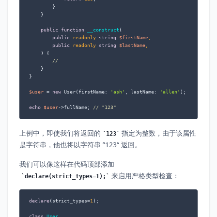
        }

    }

public
function
__construct
(
public
 readonly 
string
$firstName
,

public
 readonly 
string
$lastName
,

) 
{

//
    }

}

$user
 = 
new
 User(firstName: 
'ash'
, lastName: 
'allen'
);

echo
$user
->fullName; 
// "123"
上例中，即使我们将返回的
指定为整数，由于该属性
123
是字符串，他也将以字符串 ”123“ 返回。
我们可以像这样在代码顶部添加
来启用严格类型检查：
declare(strict_types=1);
declare
(strict_types=
1
);

class
User