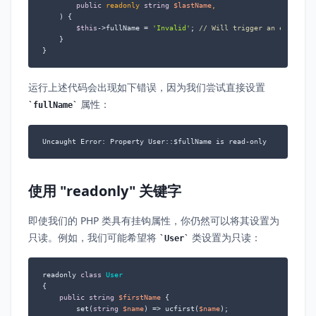
public
 readonly 
string
$lastName
,

) 
{

$this
->fullName = 
'Invalid'
; 
// Will trigger an error!
    }

}
运行上述代码会出现如下错误，因为我们尝试直接设置
属性：
fullName
Uncaught Error: Property User::$fullName is read-only
使用 "readonly" 关键字
即使我们的 PHP 类具有挂钩属性，你仍然可以将其设置为
只读。例如，我们可能希望将
类设置为只读：
User
readonly 
class
User
{

public
string
$firstName
 {

        set(
string
$name
) => ucfirst(
$name
);
