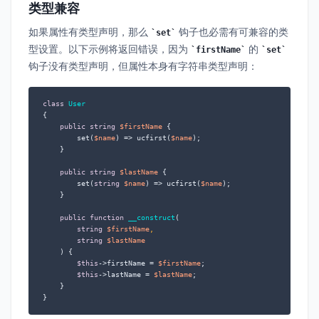
类型兼容
如果属性有类型声明，那么
钩子也必需有可兼容的类
set
型设置。以下示例将返回错误，因为
的
firstName
set
钩子没有类型声明，但属性本身有字符串类型声明：
class
User
{

public
string
$firstName
 {

        set(
$name
) => ucfirst(
$name
);

    }

public
string
$lastName
 {

        set(
string
$name
) => ucfirst(
$name
);

    }

public
function
__construct
(
string
$firstName
,

string
$lastName
) 
{

$this
->firstName = 
$firstName
;

$this
->lastName = 
$lastName
;

    }

}