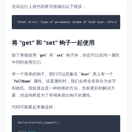
尝试运行上述代码将导致抛出以下错误：
Fatal error: Type of parameter $name of hook User::$firstName::s
将 "get" 和 "set" 钩子一起使用
除了单独使用
和
钩子外，你也可以在同一属性
get
set
中同时使用它们。
举一个简单的例子。我们可以想象在
类上有一个
User
属性。设置属性时，我们会将全名拆分为名字
fullName
和姓氏。我知道这是一种幼稚的方法，也有更好的解决方
案，但这纯粹是为了举例来突出钩子的属性。
代码可能看起来像这样：
declare
(strict_types=
1
);

class
User