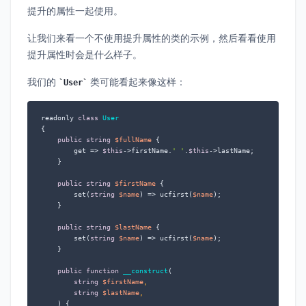
提升的属性一起使用。
让我们来看一个不使用提升属性的类的示例，然后看看使用
提升属性时会是什么样子。
我们的
类可能看起来像这样：
User
readonly 
class
User
{

public
string
$fullName
 {

        get => 
$this
->firstName.
' '
.
$this
->lastName;

    }

public
string
$firstName
 {

        set(
string
$name
) => ucfirst(
$name
);

    }

public
string
$lastName
 {

        set(
string
$name
) => ucfirst(
$name
);

    }

public
function
__construct
(
string
$firstName
,

string
$lastName
,

) 
{
