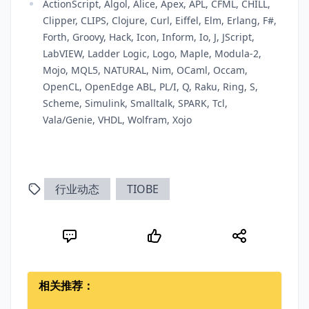
ActionScript, Algol, Alice, Apex, APL, CFML, CHILL,
Clipper, CLIPS, Clojure, Curl, Eiffel, Elm, Erlang, F#,
Forth, Groovy, Hack, Icon, Inform, Io, J, JScript,
LabVIEW, Ladder Logic, Logo, Maple, Modula-2,
Mojo, MQL5, NATURAL, Nim, OCaml, Occam,
OpenCL, OpenEdge ABL, PL/I, Q, Raku, Ring, S,
Scheme, Simulink, Smalltalk, SPARK, Tcl,
Vala/Genie, VHDL, Wolfram, Xojo
行业动态
TIOBE
相关推荐：