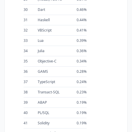
30
Dart
0.46%
31
Haskell
0.44%
32
VBScript
0.41%
33
Lua
0.39%
34
Julia
0.36%
35
Objective-C
0.34%
36
GAMS
0.28%
37
TypeScript
0.24%
38
Transact-SQL
0.23%
39
ABAP
0.19%
40
PL/SQL
0.19%
41
Solidity
0.19%