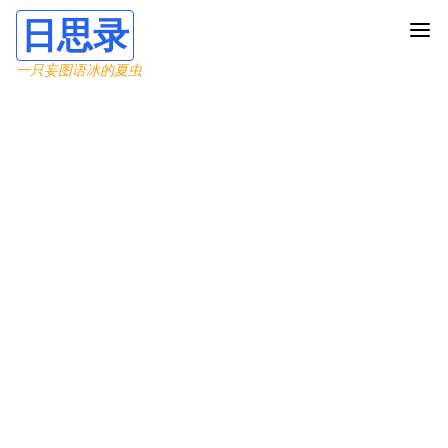
日思录
一只妄图语冰的夏虫