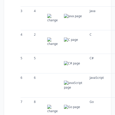
3
4
Java
4
2
C
5
5
C#
6
6
JavaScript
7
8
Go