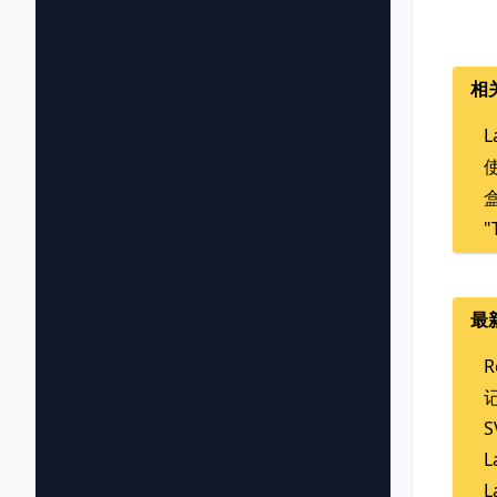
相
L
使
盒
"
最
R
L
L