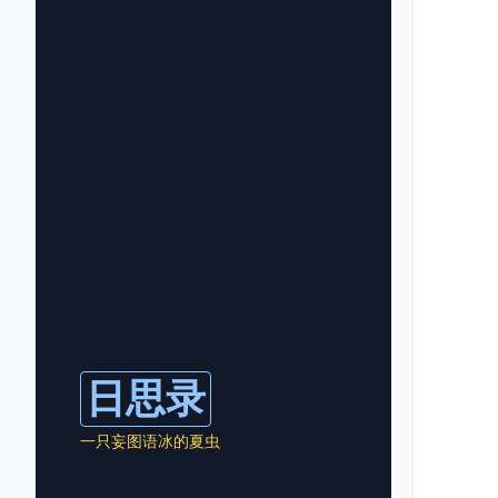
日思录
一只妄图语冰的夏虫