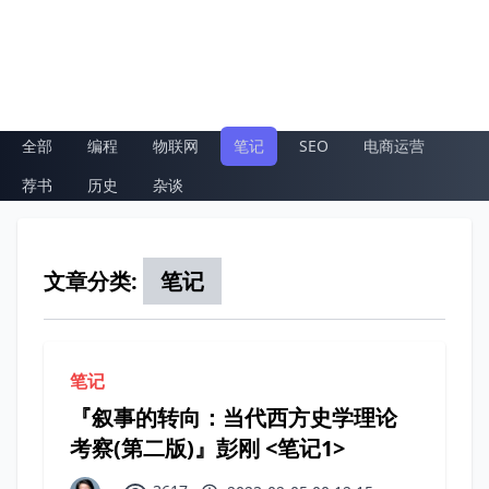
全部
编程
物联网
笔记
SEO
电商运营
荐书
历史
杂谈
文章分类:
笔记
笔记
『叙事的转向：当代西方史学理论
考察(第二版)』彭刚 <笔记1>