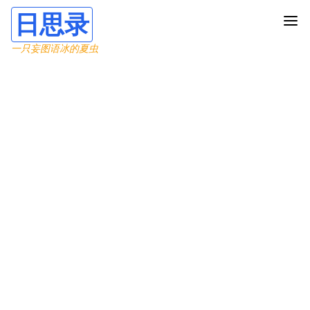
日思录
一只妄图语冰的夏虫