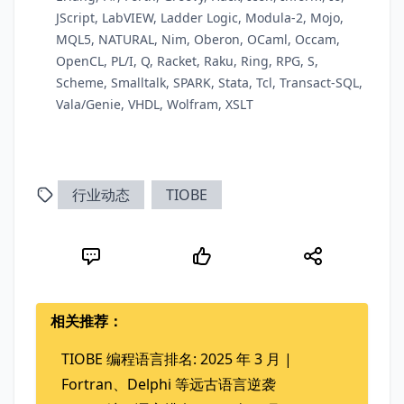
JScript, LabVIEW, Ladder Logic, Modula-2, Mojo,
MQL5, NATURAL, Nim, Oberon, OCaml, Occam,
OpenCL, PL/I, Q, Racket, Raku, Ring, RPG, S,
Scheme, Smalltalk, SPARK, Stata, Tcl, Transact-SQL,
Vala/Genie, VHDL, Wolfram, XSLT
行业动态
TIOBE
相关推荐：
TIOBE 编程语言排名: 2025 年 3 月 |
Fortran、Delphi 等远古语言逆袭