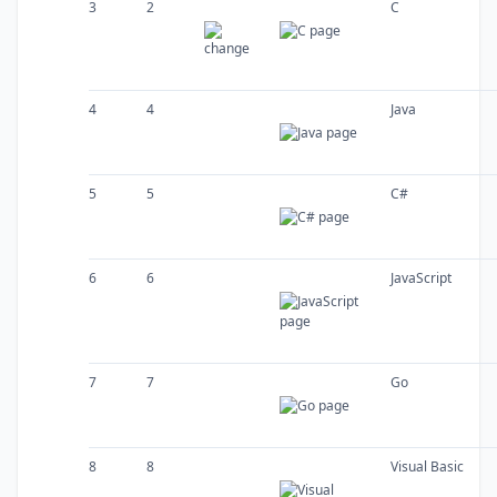
3
2
C
4
4
Java
5
5
C#
6
6
JavaScript
7
7
Go
8
8
Visual Basic