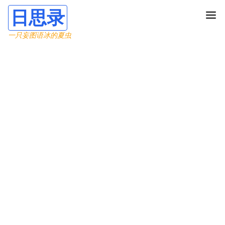
日思录
一只妄图语冰的夏虫